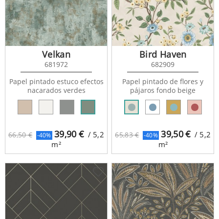
Velkan
Bird Haven
681972
682909
Papel pintado estuco efectos
Papel pintado de flores y
nacarados verdes
pájaros fondo beige
39,90
€
39,50
€
/ 5,2
/ 5,2
66,50 €
65,83 €
-40%
-40%
m²
m²