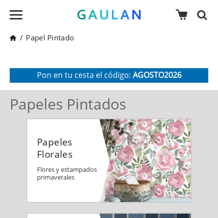
/
Papel Pintado
* Válido para pedidos superiores a 120€
Recibe un 10 % de descuento adicional
Pon en tu cesta el código:
AGOSTO2026
Papeles Pintados
Papeles
Florales
Flores y estampados
primaverales