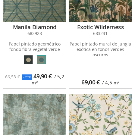
Manila Diamond
Exotic Wilderness
682928
683231
Papel pintado geométrico
Papel pintado mural de jungla
fondo fibra vegetal verde
exótica en tonos verdes
oscuros
49,90
€
/ 5,2
66,53 €
-25%
69,00
€
m²
/ 4,5
m²