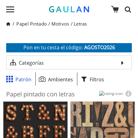
/
Papel Pintado
/
Motivos
/
Letras
* Válido para pedidos superiores a 120€
Pon en tu cesta el código:
AGOSTO2026
Recibe un 10 % de descuento adicional
Categorías
Patrón
Ambientes
Filtros
Papel pintado con letras