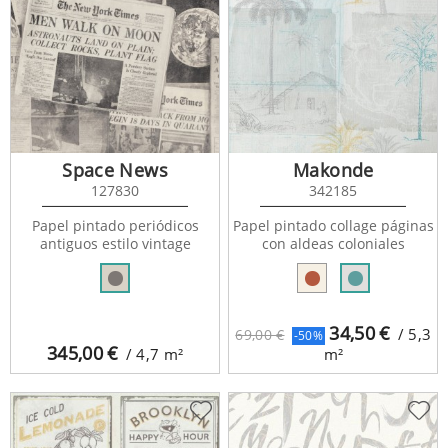
Space News
Makonde
127830
342185
Papel pintado periódicos
Papel pintado collage páginas
antiguos estilo vintage
con aldeas coloniales
34,50
€
/ 5,3
69,00 €
-50%
345,00
€
/ 4,7
m²
m²