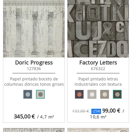
Doric Progress
Factory Letters
127836
676322
Papel pintado boceto de
Papel pintado letras
columnas dóricas tonos grises
industriales con textura
99,00
€
/
132,00 €
-25%
345,00
€
/ 4,7
m²
10,6
m²