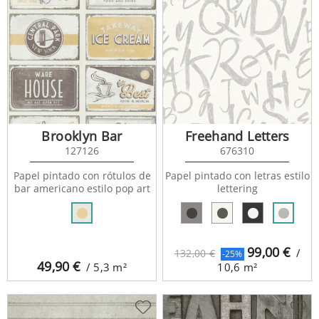
Brooklyn Bar
Freehand Letters
127126
676310
Papel pintado con rótulos de
Papel pintado con letras estilo
bar americano estilo pop art
lettering
99,00
€
/
132,00 €
-25%
49,90
€
/ 5,3
m²
10,6
m²