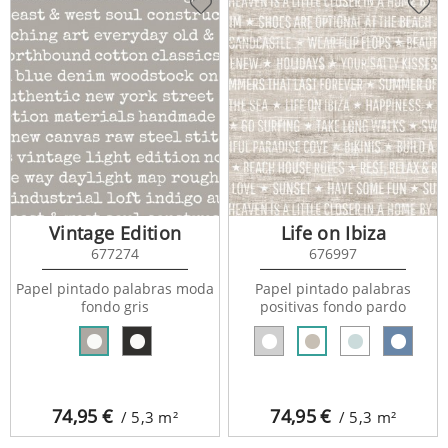
Vintage Edition
Life on Ibiza
677274
676997
Papel pintado palabras moda
Papel pintado palabras
fondo gris
positivas fondo pardo
74,95
€
74,95
€
/ 5,3
m²
/ 5,3
m²