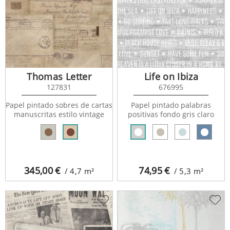
Thomas Letter
Life on Ibiza
127831
676995
Papel pintado sobres de cartas
Papel pintado palabras
manuscritas estilo vintage
positivas fondo gris claro
345,00
€
74,95
€
/ 4,7
m²
/ 5,3
m²