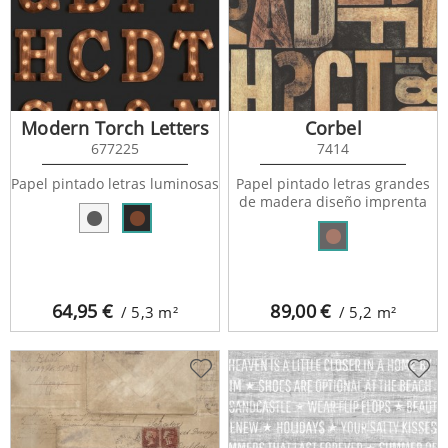
Modern Torch Letters
Corbel
677225
7414
Papel pintado letras luminosas
Papel pintado letras grandes
de madera diseño imprenta
64,95
€
89,00
€
/ 5,3
m²
/ 5,2
m²