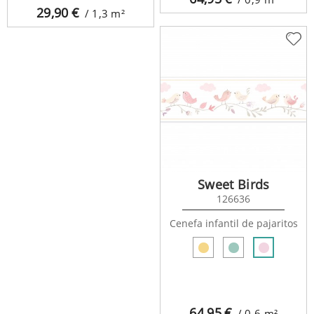
29,90
€
/ 1,3
m²
Sweet Birds
126636
Cenefa infantil de pajaritos
64,95
€
/ 0,6
m²