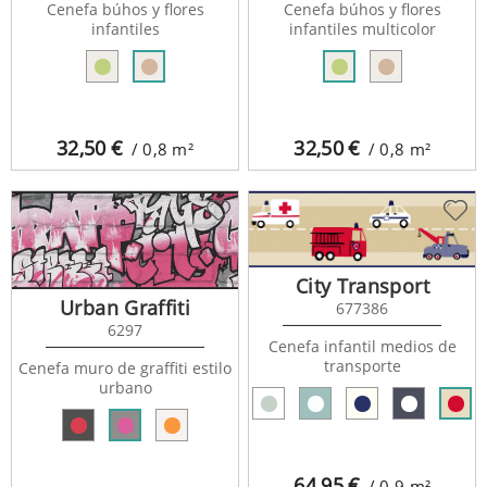
Cenefa búhos y flores
Cenefa búhos y flores
infantiles
infantiles multicolor
32,50
€
32,50
€
/ 0,8
m²
/ 0,8
m²
City Transport
Urban Graffiti
677386
6297
Cenefa infantil medios de
transporte
Cenefa muro de graffiti estilo
urbano
64,95
€
/ 0,9
m²