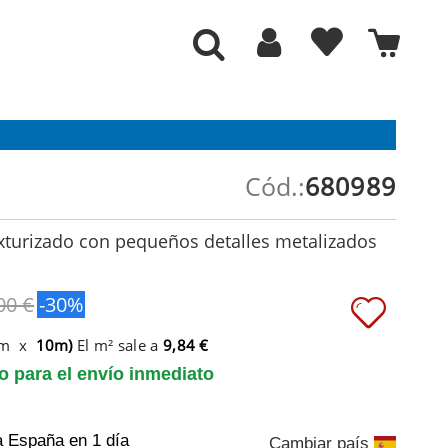
Cód.:
680989
xturizado con pequeños detalles metalizados
00 €
-30%
6m x
10m)
El m² sale a
9,84 €
to para el envío inmediato
a España
en 1 día
Cambiar país