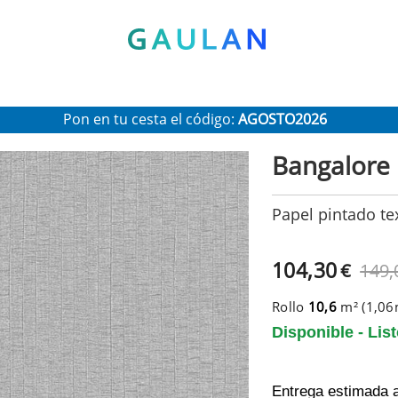
* Válido para pedidos superiores a 120€
Pon en tu cesta el código:
AGOSTO2026
Recibe un 10 % de descuento adicional
Bangalore
Papel pintado te
104,30
€
149,
Rollo
10,6
m² (1,0
Disponible - Lis
Entrega estimada 