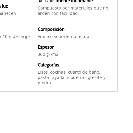
Difícilmente inflamable
a luz
Compuesto por materiales que no
manecen
arden con facilidad
Composición
x 10m de largo
Vinílico soporte no tejido
Espesor
360 gr/m2
Categorías
Lisos,
cocinas,
cuarto de baño,
pasta rayada,
moderno,
gresite
y
piedra.