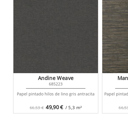
Andine Weave
Man
685223
Papel pintado hilos de lino gris antracita
Papel pintad
49,90
€
/ 5,3
m²
66,53 €
66,5