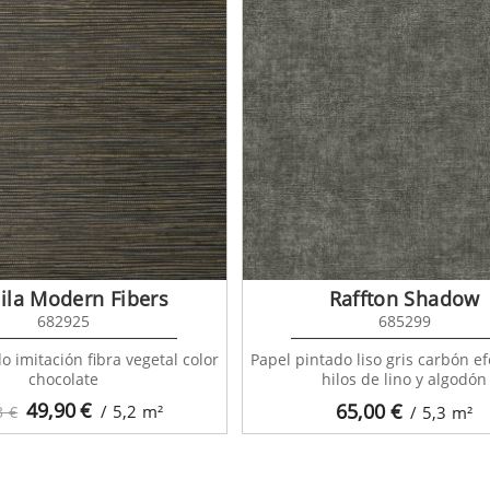
ila Modern Fibers
Raffton Shadow
682925
685299
o imitación fibra vegetal color
Papel pintado liso gris carbón efe
chocolate
hilos de lino y algodón
49,90
€
65,00
€
/ 5,2
m²
3 €
/ 5,3
m²