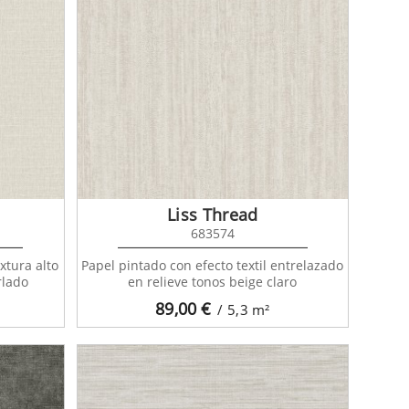
Liss Thread
683574
xtura alto
Papel pintado con efecto textil entrelazado
rlado
en relieve tonos beige claro
89,00
€
/ 5,3
m²