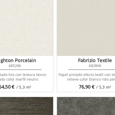
ighton Porcelain
Fabrizio Textile
685286
682868
tado liso con textura lienzo
Papel pintado efecto textil con te
ado color marfil neutro
relieve color blanco roto pe
64,50
€
76,90
€
/ 5,3
m²
/ 5,3
m²