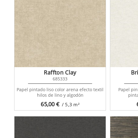
Raffton Clay
Br
685333
Papel pintado liso color arena efecto textil
Papel pin
hilos de lino y algodón
pint
65,00
€
/ 5,3
m²