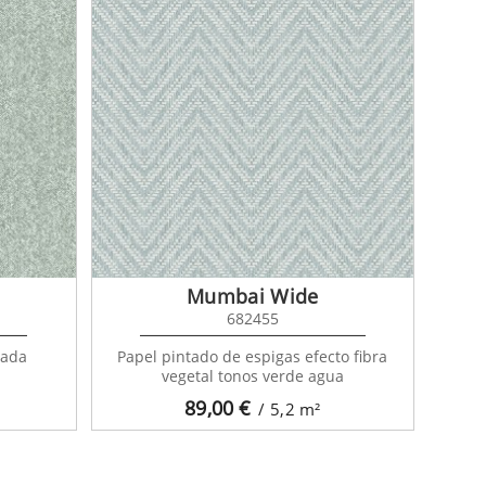
Mumbai Wide
682455
eada
Papel pintado de espigas efecto fibra
vegetal tonos verde agua
89,00
€
/ 5,2
m²