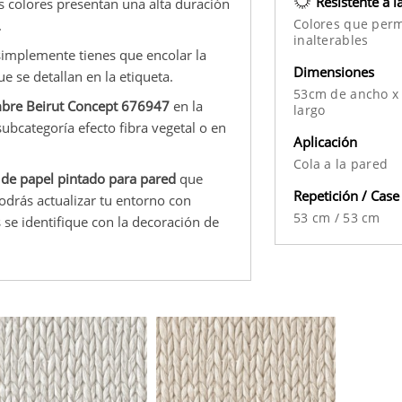
Resistente a l
us colores presentan una alta duración
Colores que per
.
inalterables
 simplemente tienes que encolar la
Dimensiones
 se detallan en la etiqueta.
53cm de ancho x
mbre Beirut Concept 676947
en la
largo
subcategoría efecto fibra vegetal o en
Aplicación
Cola a la pared
 de papel pintado para pared
que
Repetición / Case
odrás actualizar tu entorno con
53 cm
/
53 cm
se identifique con la decoración de
.