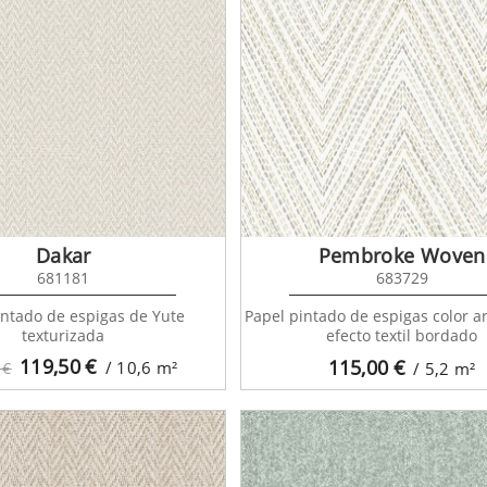
Dakar
Pembroke Woven
681181
683729
intado de espigas de Yute
Papel pintado de espigas color ar
texturizada
efecto textil bordado
119,50
€
115,00
€
/ 10,6
m²
 €
/ 5,2
m²