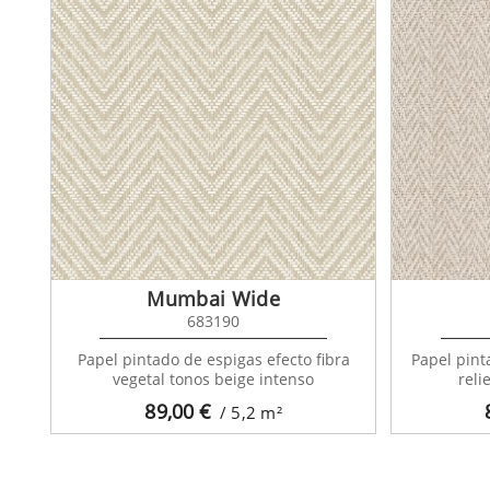
Mumbai Wide
683190
Papel pintado de espigas efecto fibra
Papel pint
vegetal tonos beige intenso
reli
89,00
€
/ 5,2
m²