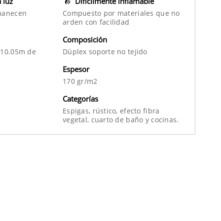
a luz
Difícilmente inflamable
manecen
Compuesto por materiales que no
arden con facilidad
Composición
 10.05m de
Dúplex soporte no tejido
Espesor
170 gr/m2
Categorías
Espigas,
rústico,
efecto fibra
vegetal,
cuarto de baño
y
cocinas.