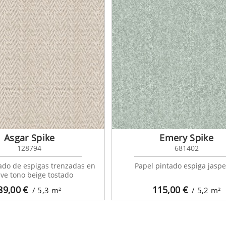
Asgar Spike
Emery Spike
128794
681402
ado de espigas trenzadas en
Papel pintado espiga jasp
eve tono beige tostado
89,00
€
115,00
€
/ 5,3
m²
/ 5,2
m²