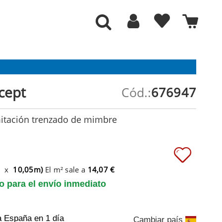
cept
Cód.:
676947
mitación trenzado de mimbre
m x
10,05m)
El m² sale a
14,07 €
to para el envío inmediato
a España
en 1 día
Cambiar país