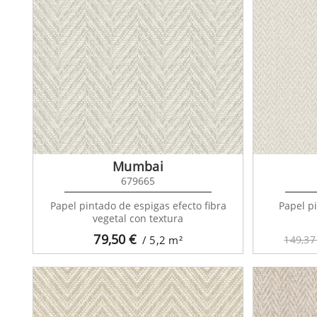
Mumbai
679665
Papel pintado de espigas efecto fibra
Papel p
vegetal con textura
79,50
€
/ 5,2
m²
149,37