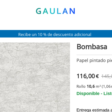
* Válido para pedidos superiores a 120€
Pon en tu cesta el código:
AGOSTO2026
Recibe un 10 % de descuento adicional
Bombasa
Papel pintado pie
116,00
€
145,
Rollo
10,6
m² (1,0
Disponible - Lis
Entrega estimada 