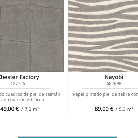
hester Factory
Nayobi
127725
682698
do cuadros de piel de caimán
Papel pintado piel de zebra con
icano marrón grisáceo
49,00
€
89,00
€
/ 7,0
m²
/ 5,3
m²