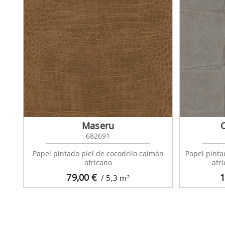
Maseru
C
682691
Papel pintado piel de cocodrilo caimán
Papel pinta
africano
afr
79,00
€
1
/ 5,3
m²