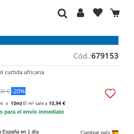
Cód.:
679153
l curtida africana
00 €
-20%
6m x
10m)
El m² sale a
10,94 €
to para el envío inmediato
a España
en 1 día
Cambiar país