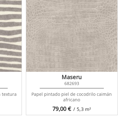
Maseru
682693
 textura
Papel pintado piel de cocodrilo caimán
africano
79,00
€
/ 5,3
m²