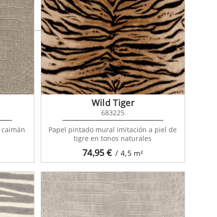
Wild Tiger
683225
o caimán
Papel pintado mural imitación a piel de
tigre en tonos naturales
74,95
€
/ 4,5
m²