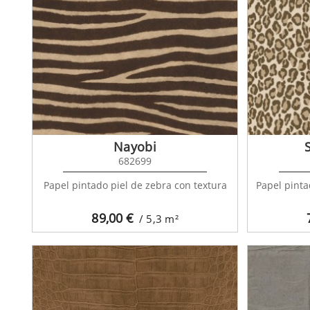
Bom
Nayobi
682699
Papel pintado piel de zebra con textura
Papel pinta
89,00
€
/ 5,3
m²