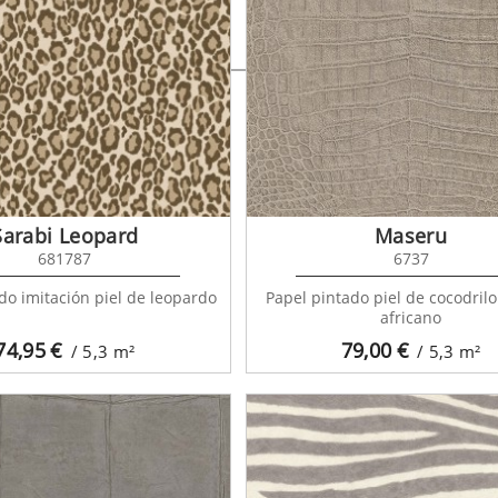
basa 679156
Sarabi Leopard
Maseru
681787
6737
do imitación piel de leopardo
Papel pintado piel de cocodril
africano
74,95
€
79,00
€
/ 5,3
m²
/ 5,3
m²