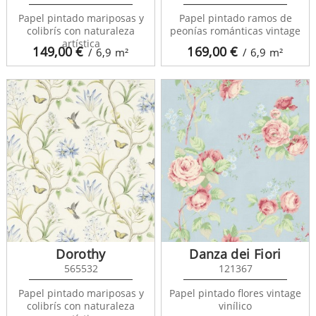
Papel pintado mariposas y
Papel pintado ramos de
colibrís con naturaleza
peonías románticas vintage
artística
149,00
€
169,00
€
/ 6,9
m²
/ 6,9
m²
Dorothy
Danza dei Fiori
565532
121367
Papel pintado mariposas y
Papel pintado flores vintage
colibrís con naturaleza
vinílico