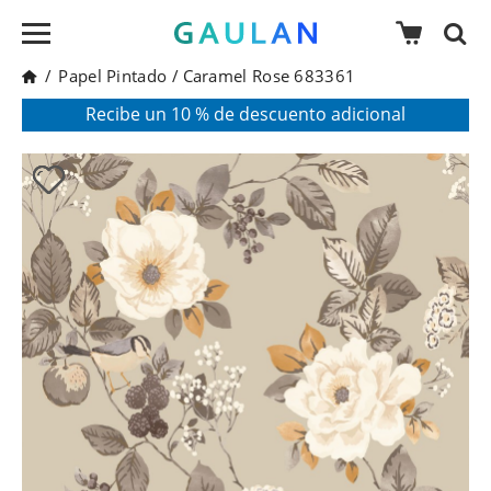
/
Papel Pintado
/
Caramel Rose 683361
* Válido para pedidos superiores a 120€
Pon en tu cesta el código:
AGOSTO2026
Recibe un 10 % de descuento adicional