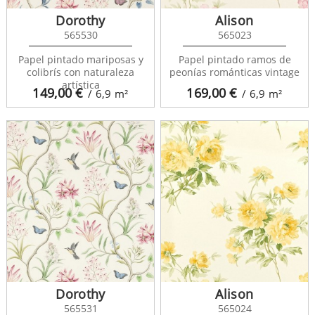
Dorothy
Alison
565530
565023
Papel pintado mariposas y
Papel pintado ramos de
colibrís con naturaleza
peonías románticas vintage
artística
149,00
€
169,00
€
/ 6,9
m²
/ 6,9
m²
Dorothy
Alison
565531
565024