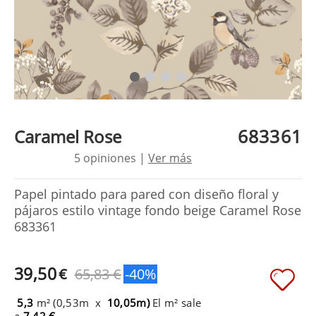
683361
Caramel Rose
5 opiniones |
Ver más
Papel pintado para pared con diseño floral y
pájaros estilo vintage fondo beige Caramel Rose
683361
39,50
€
65,83 €
-40%
5,3
m² (0,53m x
10,05m)
El m² sale
a
7,42 €