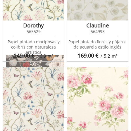
Caramel Rose 683362
Dorothy
Claudine
565529
564993
Papel pintado mariposas y
Papel pintado flores y pájaros
colibrís con naturaleza
de acuarela estilo inglés
artística
149,00
€
169,00
€
/ 6,9
m²
/ 5,2
m²
Caramel Rose 683363