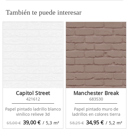
También te puede interesar
Capitol Street
Manchester Break
421612
683530
Papel pintado ladrillo blanco
Papel pintado muro de
vinílico relieve 3d
ladrillos en colores tierra
39,00
€
34,95
€
/ 5,3
m²
/ 5,2
m²
65,00 €
58,25 €