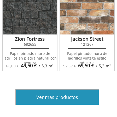
Zion Fortress
Jackson Street
682655
121267
Papel pintado muro de
Papel pintado muro de
ladrillos en piedra natural con
ladrillos vintage estilo
textura
industrial
49,50
€
69,50
€
/ 5,3
m²
/ 5,3
m²
66,00 €
92,67 €
Ver más productos