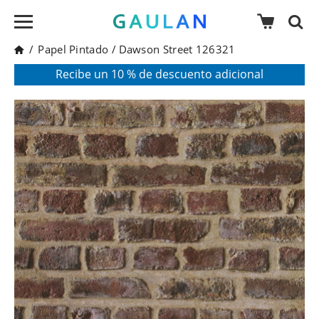
/
Papel Pintado
/
Dawson Street 126321
* Válido para pedidos superiores a 120€
Pon en tu cesta el código:
AGOSTO2026
Recibe un 10 % de descuento adicional