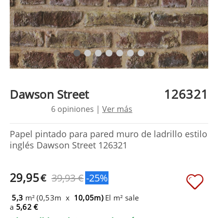
126321
Dawson Street
6 opiniones |
Ver más
Papel pintado para pared muro de ladrillo estilo
inglés Dawson Street 126321
29,95
€
39,93 €
-25%
5,3
m² (0,53m x
10,05m)
El m² sale
a
5,62 €