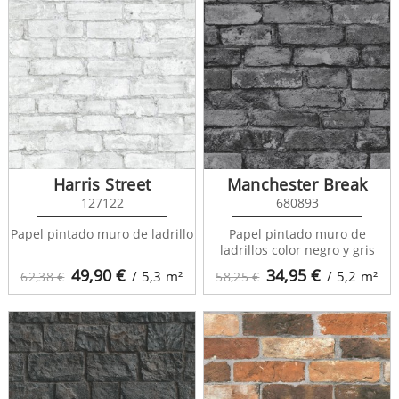
Harris Street
Manchester Break
127122
680893
Papel pintado muro de ladrillo
Papel pintado muro de
ladrillos color negro y gris
49,90
€
34,95
€
/ 5,3
m²
/ 5,2
m²
62,38 €
58,25 €