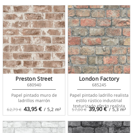
Preston Street
London Factory
680940
685245
Papel pintado muro de
Papel pintado ladrillo realista
ladrillos marrón
estilo rústico industrial
texturizado efecto realista
43,95
€
39,90
€
/ 5,2
m²
/ 5,3
m²
62,79 €
57,00 €