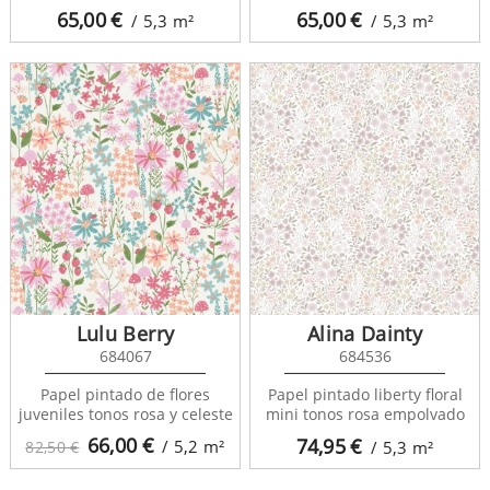
65,00
€
65,00
€
/ 5,3
m²
/ 5,3
m²
Lulu Berry
Alina Dainty
684067
684536
Papel pintado de flores
Papel pintado liberty floral
juveniles tonos rosa y celeste
mini tonos rosa empolvado
66,00
€
74,95
€
/ 5,2
m²
82,50 €
/ 5,3
m²