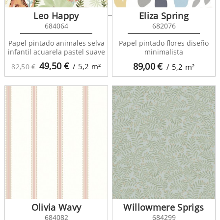
Dream Sky 677368
Leo Happy
Eliza Spring
684064
682076
Papel pintado animales selva
Papel pintado flores diseño
infantil acuarela pastel suave
minimalista
49,50
€
89,00
€
/ 5,2
m²
82,50 €
/ 5,2
m²
Olivia Wavy
Willowmere Sprigs
684082
684299