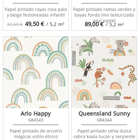
Papel pintado rayas rosa palo
Papel pintado ramas verdes y
y beige festoneadas infantil
bayas fondo lino texturizado
azul pastel
49,50
€
89,00
€
/ 5,2
m²
82,50 €
/ 5,2
m²
Arlo Happy
Queensland Sunny
684343
684344
Papel pintado de arcoíris
Papel pintado selva dulce
mágicos estilo étnico
cebra koala tucán y serpiente