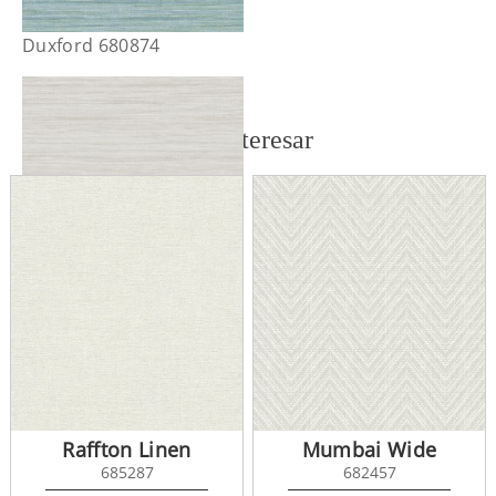
Duxford 680874
También te puede interesar
Duxford 680875
Raffton Linen
Mumbai Wide
685287
682457