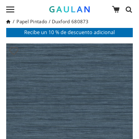
/
Papel Pintado
/
Duxford 680873
* Válido para pedidos superiores a 120€
Pon en tu cesta el código:
AGOSTO2026
Recibe un 10 % de descuento adicional