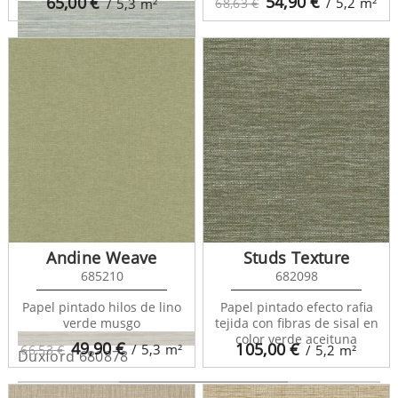
54,90
€
65,00
€
/ 5,2
m²
/ 5,3
m²
68,63 €
Duxford 680877
Andine Weave
Studs Texture
685210
682098
Papel pintado hilos de lino
Papel pintado efecto rafia
verde musgo
tejida con fibras de sisal en
color verde aceituna
49,90
€
105,00
€
/ 5,3
m²
66,53 €
/ 5,2
m²
Duxford 680878