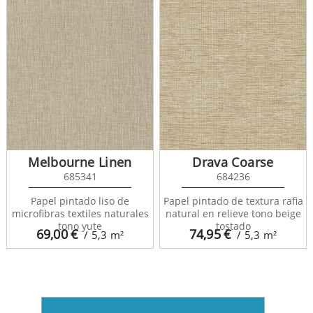
Melbourne Linen
Drava Coarse
685341
684236
Papel pintado liso de
Papel pintado de textura rafia
microfibras textiles naturales
natural en relieve tono beige
tono yute
tostado
69,00
€
74,95
€
/ 5,3
m²
/ 5,3
m²