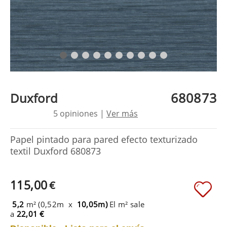
680873
Duxford
5 opiniones |
Ver más
Papel pintado para pared efecto texturizado
textil Duxford 680873
115,00
€
5,2
m² (0,52m x
10,05m)
El m² sale
a
22,01 €