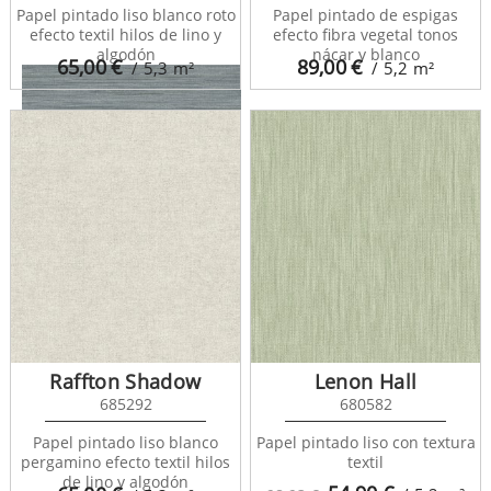
Papel pintado liso blanco roto
Papel pintado de espigas
efecto textil hilos de lino y
efecto fibra vegetal tonos
algodón
nácar y blanco
65,00
€
89,00
€
/ 5,3
m²
/ 5,2
m²
Duxford 680876
Raffton Shadow
Lenon Hall
685292
680582
Papel pintado liso blanco
Papel pintado liso con textura
pergamino efecto textil hilos
textil
de lino y algodón