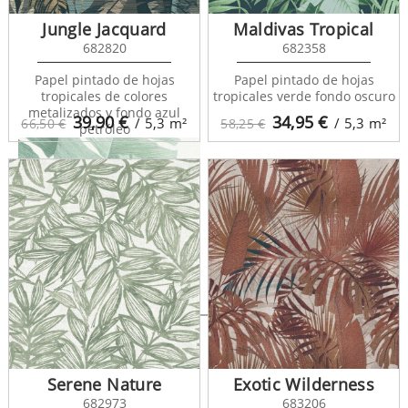
Florida Palms 127658
Jungle Jacquard
Maldivas Tropical
682820
682358
Papel pintado de hojas
Papel pintado de hojas
tropicales de colores
tropicales verde fondo oscuro
metalizados y fondo azul
39,90
€
34,95
€
/ 5,3
m²
/ 5,3
m²
66,50 €
58,25 €
petróleo
Florida Palms 127660
Serene Nature
Exotic Wilderness
682973
683206