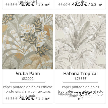
coral pastel
verde
49,90
€
49,50
€
/ 5,3
m²
/ 5,3
m²
66,53 €
66,00 €
Aruba Palm
Habana Tropical
682002
676366
Papel pintado de hojas étnicas
Papel pintado de hojas
fondo gris claro con texturas
tropicales con relieve efecto
129,50
€
/ 10,6
185,00 €
estilo tropical
pintura al óleo
49,90
€
/ 5,2
m²
66,53 €
m²