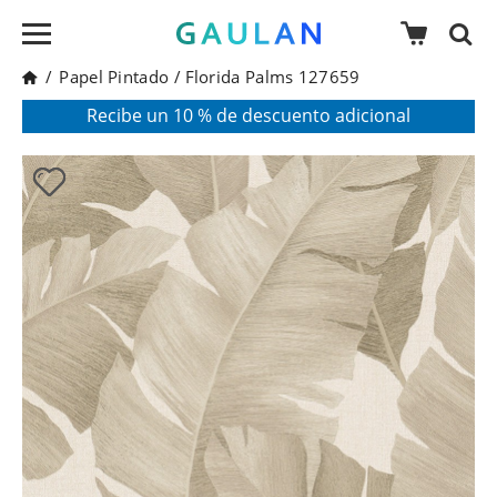
/
Papel Pintado
/
Florida Palms 127659
* Válido para pedidos superiores a 120€
Pon en tu cesta el código:
AGOSTO2026
Recibe un 10 % de descuento adicional