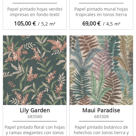
Papel pintado hojas verdes
Papel pintado mural hojas
impresas en fondo textil
tropicales en tonos tierra
105,00
€
69,00
€
/ 5,2
m²
/ 4,5
m²
Lily Garden
Maui Paradise
683580
683308
Papel pintado floral con hojas
Papel pintado botánico de
y ramas elegantes con tonos
helechos con tonos tierra y