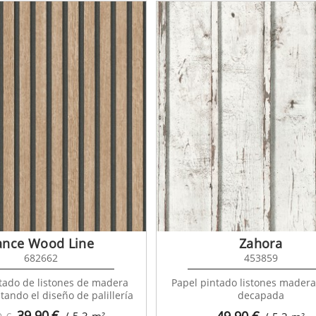
ance Wood Line
Zahora
682662
453859
tado de listones de madera
Papel pintado listones madera
tando el diseño de palillería
decapada
39,90
€
49,90
€
/ 5,3
m²