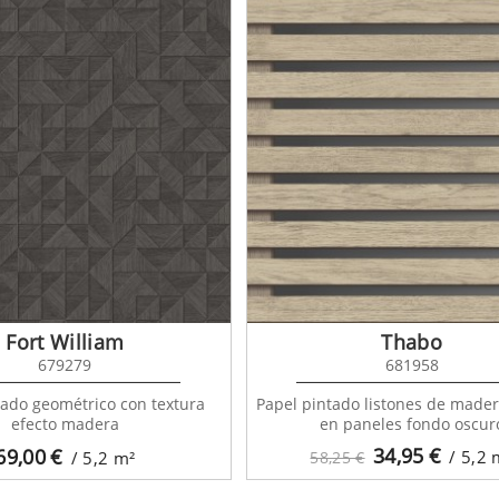
Fort William
Thabo
679279
681958
tado geométrico con textura
Papel pintado listones de mader
efecto madera
en paneles fondo oscur
34,95
€
69,00
€
/ 5,2
/ 5,2
m²
58,25 €