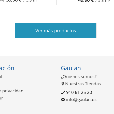
0 €
/ 5,3
m²
Ver más productos
ación
Gaulan
l
¿Quiénes somos?
Nuestras Tiendas
e privacidad
910 61 25 20
er
info@gaulan.es