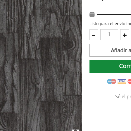
Listo para el envío 
Añadir a
Com
Sé el p