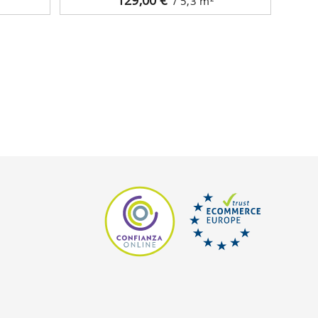
/ 5,3
m²