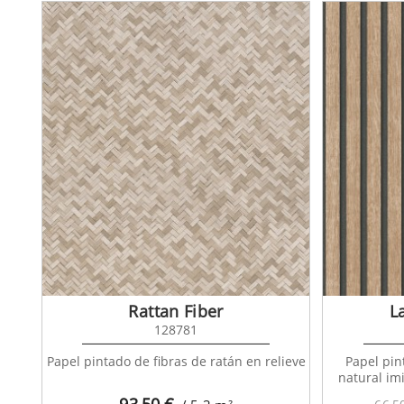
Rattan Fiber
L
128781
Papel pintado de fibras de ratán en relieve
Papel pin
natural imi
93,50
€