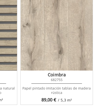
Coimbra
682755
a natural
Papel pintado imitación tablas de madera
o
rústica
89,00
€
m²
/ 5,3
m²