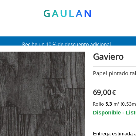
* Válido para pedidos superiores a 120€
Pon en tu cesta el código:
AGOSTO2026
Recibe un 10 % de descuento adicional
Gaviero
Papel pintado ta
69,00
€
Rollo
5,3
m² (0,53
Disponible - Lis
Entrega estimada 