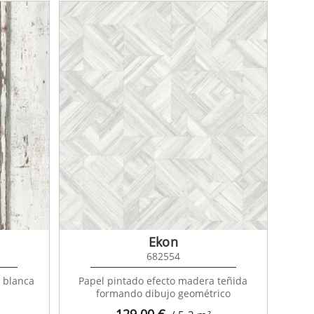
Ekon
682554
 blanca
Papel pintado efecto madera teñida
formando dibujo geométrico
129,00
€