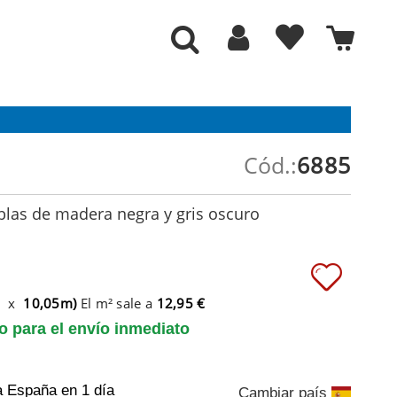
Cód.:
6885
blas de madera negra y gris oscuro
m x
10,05m)
El m² sale a
12,95 €
to para el envío inmediato
a España
en 1 día
Cambiar país