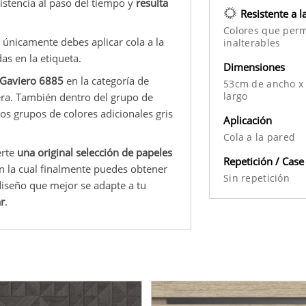
sistencia al paso del tiempo y
resulta
Resistente a l
Colores que per
 únicamente debes aplicar cola a la
inalterables
as en la etiqueta.
Dimensiones
 Gaviero 6885
en la categoría de
53cm de ancho x
largo
dera. También dentro del grupo de
os grupos de colores adicionales gris
Aplicación
Cola a la pared
erte
una original selección de papeles
Repetición / Case
on la cual finalmente puedes obtener
Sin repetición
diseño que mejor se adapte a tu
ar
.