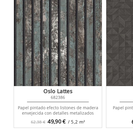
Oslo Lattes
682386
Papel pintado efecto listones de madera
Papel pin
envejecida con detalles metalizados
49,90
€
/ 5,2
m²
62,38 €