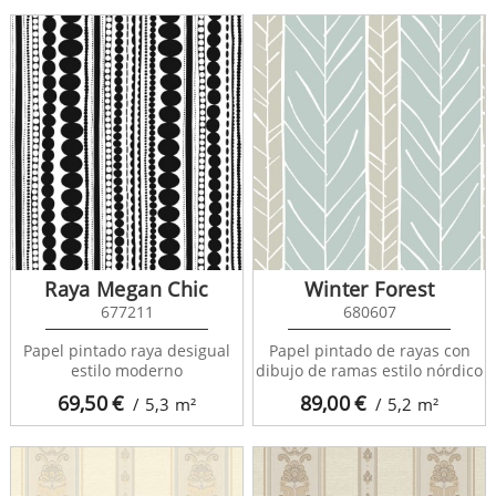
Raya Megan Chic
Winter Forest
677211
680607
Papel pintado raya desigual
Papel pintado de rayas con
estilo moderno
dibujo de ramas estilo nórdico
69,50
€
89,00
€
/ 5,3
m²
/ 5,2
m²