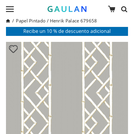
/
Papel Pintado
/
Henrik Palace 679658
* Válido para pedidos superiores a 120€
Pon en tu cesta el código:
AGOSTO2026
Recibe un 10 % de descuento adicional