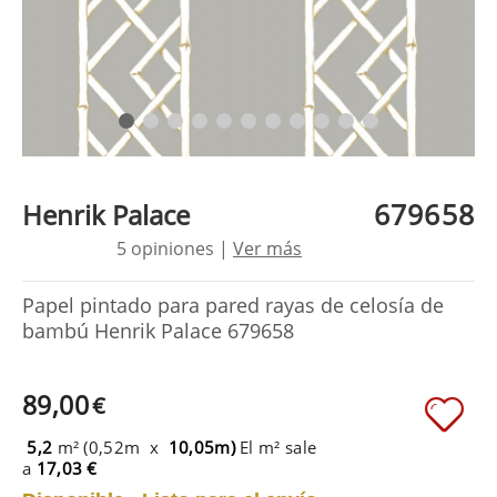
679658
Henrik Palace
5 opiniones |
Ver más
Papel pintado para pared rayas de celosía de
bambú Henrik Palace 679658
89,00
€
5,2
m² (0,52m x
10,05m)
El m² sale
a
17,03 €