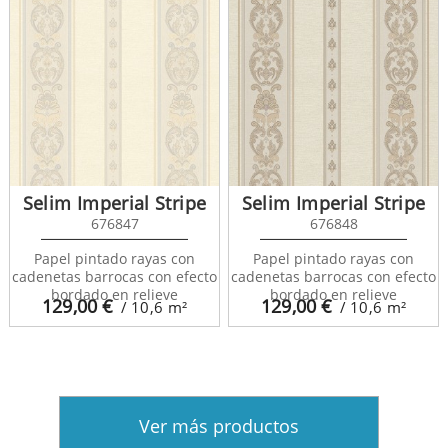
Selim Imperial Stripe
Selim Imperial Stripe
676847
676848
Papel pintado rayas con
Papel pintado rayas con
cadenetas barrocas con efecto
cadenetas barrocas con efecto
bordado en relieve
bordado en relieve
129,00
€
129,00
€
/ 10,6
m²
/ 10,6
m²
Ver más productos