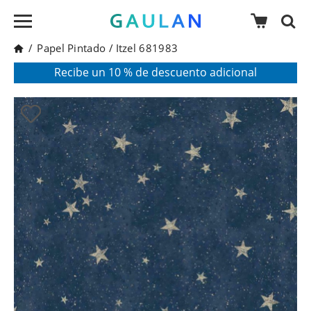
/
Papel Pintado
/
Itzel 681983
* Válido para pedidos superiores a 120€
Pon en tu cesta el código:
AGOSTO2026
Recibe un 10 % de descuento adicional