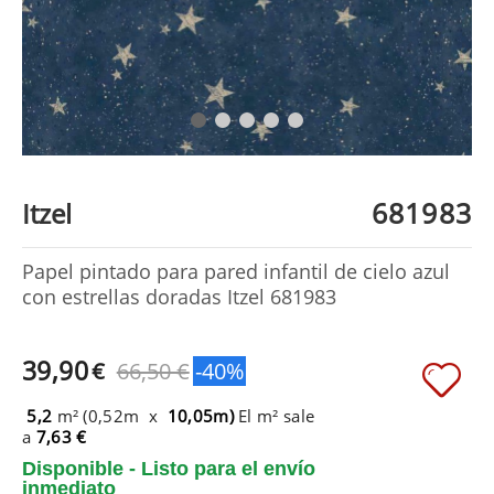
681983
Itzel
Papel pintado para pared infantil de cielo azul
con estrellas doradas Itzel 681983
39,90
€
66,50 €
-40%
5,2
m² (0,52m x
10,05m)
El m² sale
a
7,63 €
Disponible - Listo para el envío
inmediato