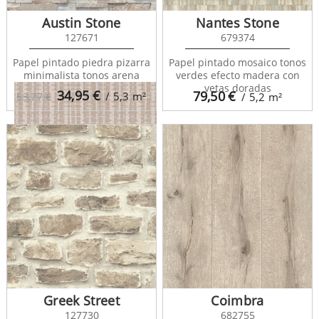
Kisala 680981
Austin Stone
Nantes Stone
127671
679374
Papel pintado piedra pizarra
Papel pintado mosaico tonos
minimalista tonos arena
verdes efecto madera con
vetas doradas
34,95
€
79,50
€
/ 5,3
m²
53,77 €
/ 5,2
m²
Kisala 680982
Greek Street
Coimbra
127730
682755