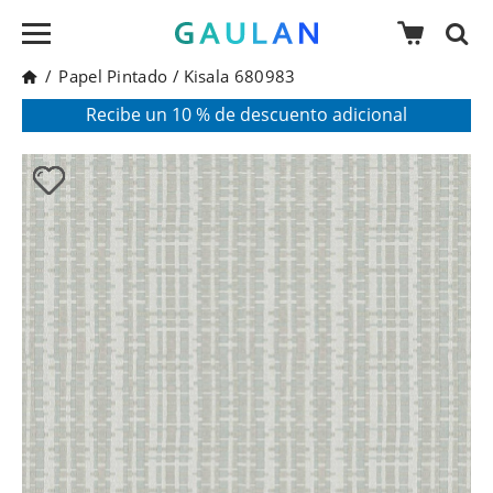
/
Papel Pintado
/
Kisala 680983
* Válido para pedidos superiores a 120€
Pon en tu cesta el código:
AGOSTO2026
Recibe un 10 % de descuento adicional