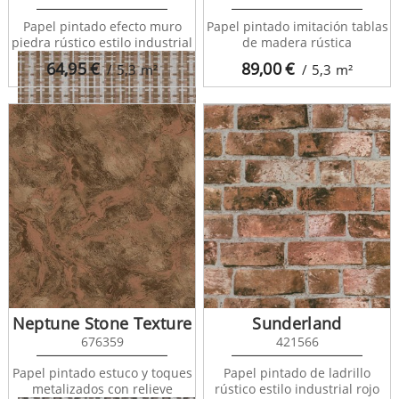
Papel pintado efecto muro
Papel pintado imitación tablas
piedra rústico estilo industrial
de madera rústica
64,95
€
89,00
€
/ 5,3
m²
/ 5,3
m²
Kisala 680984
Neptune Stone Texture
Sunderland
676359
421566
Papel pintado estuco y toques
Papel pintado de ladrillo
metalizados con relieve
rústico estilo industrial rojo