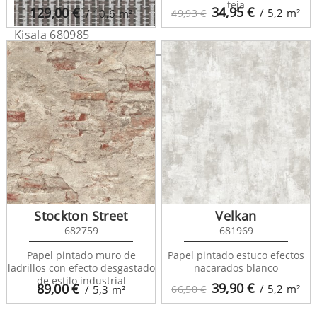
teja
34,95
€
129,00
€
/ 5,2
m²
/ 10,6
m²
49,93 €
Kisala 680985
Stockton Street
Velkan
682759
681969
Papel pintado muro de
Papel pintado estuco efectos
ladrillos con efecto desgastado
nacarados blanco
de estilo industrial
39,90
€
89,00
€
/ 5,2
m²
/ 5,3
m²
66,50 €