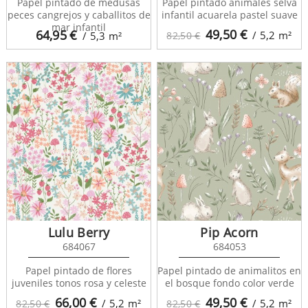
Papel pintado de medusas
Papel pintado animales selva
peces cangrejos y caballitos de
infantil acuarela pastel suave
mar infantil
49,50
€
64,95
€
/ 5,2
m²
/ 5,3
m²
82,50 €
Lulu Berry
Pip Acorn
684067
684053
Papel pintado de flores
Papel pintado de animalitos en
juveniles tonos rosa y celeste
el bosque fondo color verde
66,00
€
49,50
€
/ 5,2
m²
/ 5,2
m²
82,50 €
82,50 €