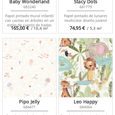
Baby Wonderland
Stacy Dots
683240
681779
Papel pintado mural infantil
Papel pintado de lunares
con casitas en árboles en un
multicolor diseño juvenil
estilo de cuento de hadas
165,00
€
74,95
€
/ 10,4
m²
/ 5,3
m²
Pipo Jelly
Leo Happy
684471
684064