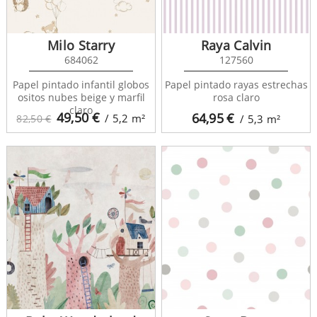
Milo Starry
Raya Calvin
684062
127560
Papel pintado infantil globos
Papel pintado rayas estrechas
ositos nubes beige y marfil
rosa claro
claro
49,50
€
64,95
€
/ 5,2
m²
82,50 €
/ 5,3
m²