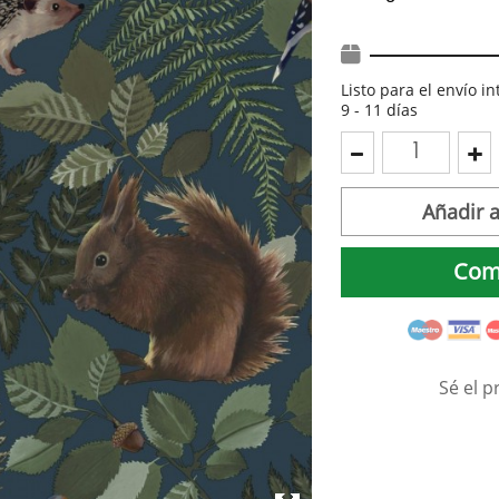
Listo para el envío i
9 - 11 días
Añadir a
Com
Sé el p