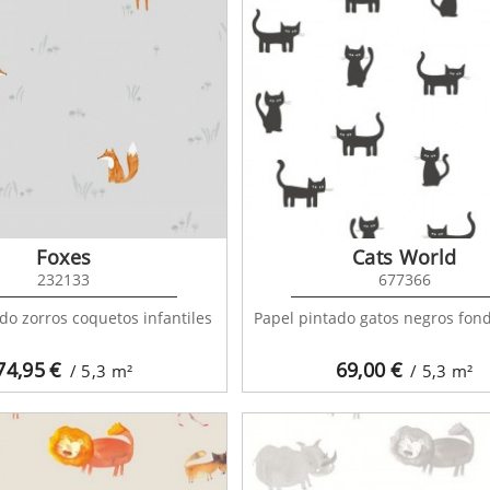
Foxes
Cats World
232133
677366
do zorros coquetos infantiles
Papel pintado gatos negros fon
74,95
€
69,00
€
/ 5,3
m²
/ 5,3
m²