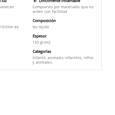
a luz
Difícilmente inflamable
manecen
Compuesto por materiales que no
arden con facilidad
Composición
 10.05m de
No tejido
Espesor
135 gr/m2
Categorías
Infantil,
animales infantiles,
niños
y
animales.