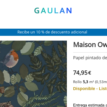
* Válido para pedidos superiores a 120€
Pon en tu cesta el código:
AGOSTO2026
Recibe un 10 % de descuento adicional
Maison Ow
Papel pintado de
74,95
€
Rollo
5,3
m² (0,53
Disponible - List
Entrega estimada 