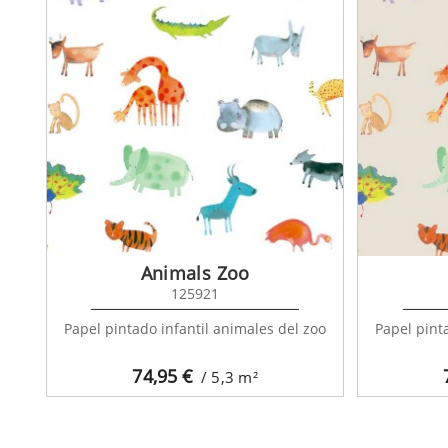
Animals Zoo
125921
Papel pintado infantil animales del zoo
Papel pint
74,95
€
/ 5,3
m²