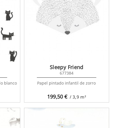
Sleepy Friend
677384
do blanco
Papel pintado infantil de zorro
199,50
€
/ 3,9
m²