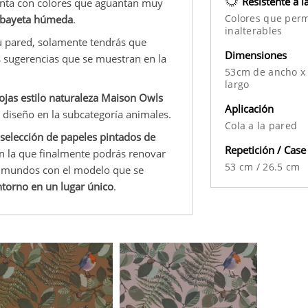
Resistente a l
enta con colores que aguantan muy
Colores que per
a bayeta húmeda
.
inalterables
tu pared, solamente tendrás que
Dimensiones
s sugerencias que se muestran en la
53cm de ancho x
largo
ojas estilo naturaleza Maison Owls
Aplicación
l diseño en la subcategoría animales.
Cola a la pared
selección de papeles pintados de
Repetición / Case
on la que finalmente podrás renovar
53 cm
/
26.5 cm
os mundos con el modelo que se
ntorno en un lugar único
.