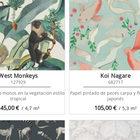
West Monkeys
Koi Nagare
127929
682717
o monos en la vegetación estilo
Papel pintado de peces carpa y fl
tropical
japonés
45,00
€
105,00
€
/ 4,7
m²
/ 5,3
m²