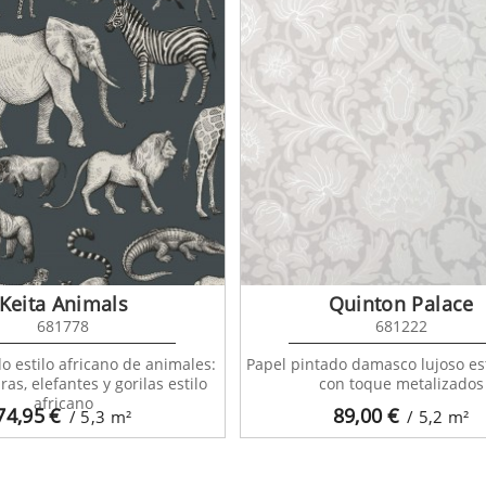
Keita Animals
Quinton Palace
681778
681222
o estilo africano de animales:
Papel pintado damasco lujoso est
ras, elefantes y gorilas estilo
con toque metalizados
africano
74,95
€
89,00
€
/ 5,3
m²
/ 5,2
m²