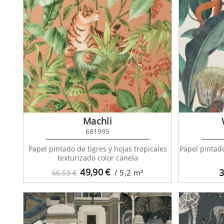
Machli
681995
Papel pintado de tigres y hojas tropicales
Papel pintad
texturizado color canela
49,90
€
3
/ 5,2
m²
66,53 €