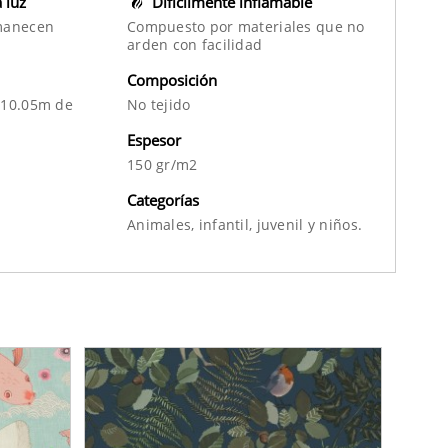
a luz
Difícilmente inflamable
manecen
Compuesto por materiales que no
arden con facilidad
Composición
 10.05m de
No tejido
Espesor
150 gr/m2
Categorías
Animales,
infantil,
juvenil
y
niños.