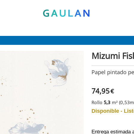
* Válido para pedidos superiores a 120€
Pon en tu cesta el código:
AGOSTO2026
Recibe un 10 % de descuento adicional
Mizumi Fis
Papel pintado p
74,95
€
Rollo
5,3
m² (0,53
Disponible - List
Entrega estimada 