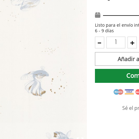
Listo para el envío i
6 - 9 días
Añadir a
Com
Sé el p