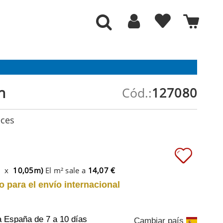
h
Cód.:
127080
eces
m x
10,05m)
El m² sale a
14,07 €
o para el envío internacional
a España
de 7 a 10 días
Cambiar país