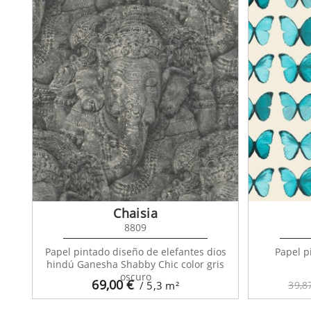
Chaisia
8809
Papel pintado diseño de elefantes dios
Papel p
hindú Ganesha Shabby Chic color gris
oscuro
69,00
€
/ 5,3
m²
39,8