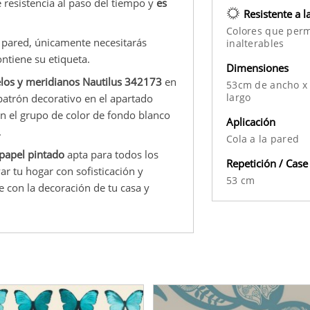
 resistencia al paso del tiempo y
es
Resistente a l
Colores que per
a pared, únicamente necesitarás
inalterables
ontiene su etiqueta.
Dimensiones
elos y meridianos Nautilus 342173
en
53cm de ancho x
largo
 patrón decorativo en el apartado
en el grupo de color de fondo blanco
Aplicación
.
Cola a la pared
papel pintado
apta para todos los
Repetición / Case
ar tu hogar con sofisticación y
53 cm
e con la decoración de tu casa y