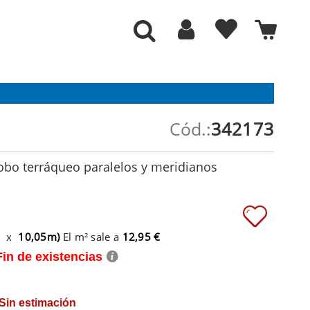
Cód.:
342173
obo terráqueo paralelos y meridianos
m x
10,05m)
El m² sale a
12,95 €
Fin de existencias
 Sin estimación