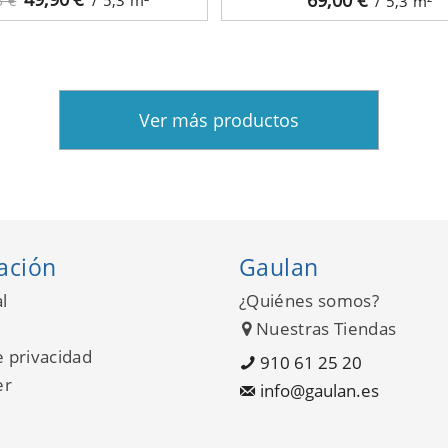
3 €
/ 5,3
m²
Ver más productos
ación
Gaulan
l
¿Quiénes somos?
Nuestras Tiendas
e privacidad
910 61 25 20
er
info@gaulan.es