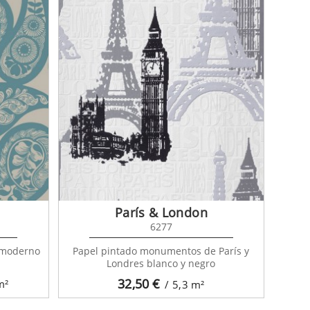
París & London
6277
 moderno
Papel pintado monumentos de París y
Londres blanco y negro
32,50
€
m²
/ 5,3
m²