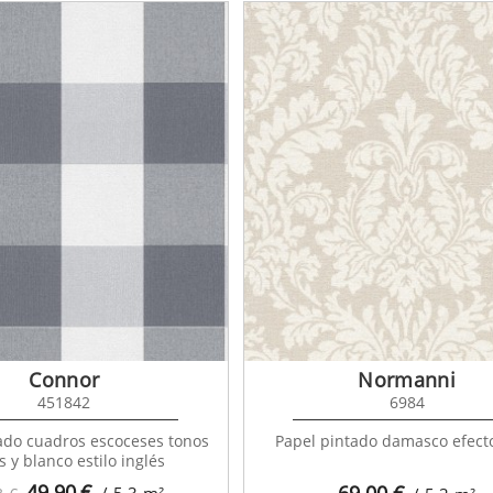
Connor
Normanni
451842
6984
ado cuadros escoceses tonos
Papel pintado damasco efecto
s y blanco estilo inglés
49,90
€
69,00
€
/ 5,3
m²