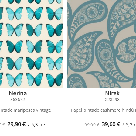
Nerina
Nirek
563672
228298
intado mariposas vintage
Papel pintado cashmere hindú
29,90
€
39,60
€
/ 5,3
m²
/ 5,3
7 €
99,00 €