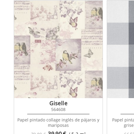
Giselle
564608
Papel pintado collage inglés de pájaros y
Papel pint
mariposas
grise
39,90
€
/ 5,3
m²