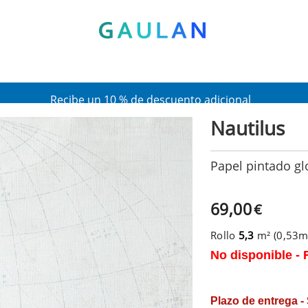
* Válido para pedidos superiores a 120€
Pon en tu cesta el código:
AGOSTO2026
Recibe un 10 % de descuento adicional
Nautilus
Papel pintado gl
69,00
€
Rollo
5,3
m² (0,53
No disponible - 
Plazo de entrega -