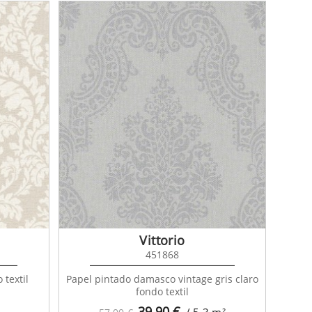
Vittorio
451868
 textil
Papel pintado damasco vintage gris claro
fondo textil
39,90
€
/ 5,3
m²