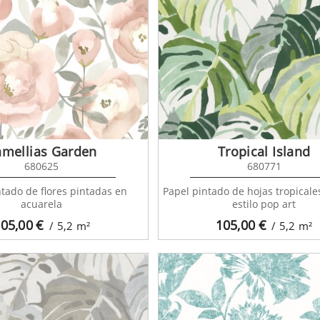
amellias Garden
Tropical Island
680625
680771
ntado de flores pintadas en
Papel pintado de hojas tropical
acuarela
estilo pop art
05,00
€
105,00
€
/ 5,2
m²
/ 5,2
m²