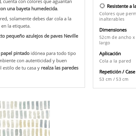
d
, cuenta con colores que aguantan
Resistente a l
d con una bayeta humedecida
.
Colores que per
ared, solamente debes dar cola a la
inalterables
en la etiqueta.
Dimensiones
cto pequeño azulejos de paves Neville
52cm de ancho x
largo
 papel pintado
idónea para todo tipo
Aplicación
ambiente con autenticidad y buen
Cola a la pared
 estilo de tu casa y
realza las paredes
Repetición / Case
53 cm
/
53 cm