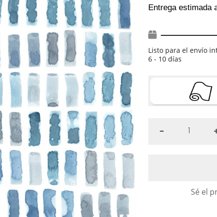
Entrega estimada 
Listo para el envío i
6 - 10 días
Sé el p