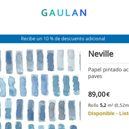
* Válido para pedidos superiores a 120€
Pon en tu cesta el código:
AGOSTO2026
Recibe un 10 % de descuento adicional
Neville
Papel pintado ac
paves
89,00
€
Rollo
5,2
m² (0,52
Disponible - List