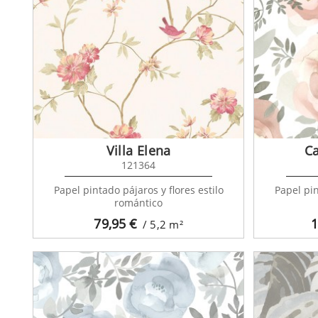
Villa Elena
C
121364
Papel pintado pájaros y flores estilo
Papel pi
romántico
79,95
€
1
/ 5,2
m²