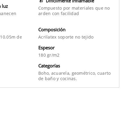
Difícilmente inflamable
a luz
Compuesto por materiales que no
manecen
arden con facilidad
Composición
 10.05m de
Acrilatex soporte no tejido
Espesor
180 gr/m2
Categorías
Boho,
acuarela,
geométrico,
cuarto
de baño
y
cocinas.