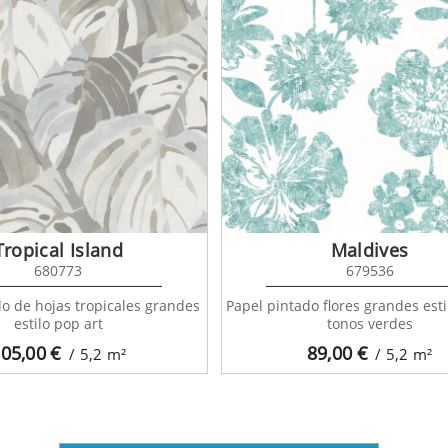
Tropical Island
Maldives
680773
679536
o de hojas tropicales grandes
Papel pintado flores grandes esti
estilo pop art
tonos verdes
05,00
€
89,00
€
/ 5,2
m²
/ 5,2
m²