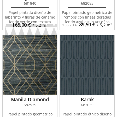
681840
682083
Papel pintado diseño de
Papel pintado geométrico de
laberinto y fibras de cáñamo
rombos con líneas doradas
fondo verde con textura
fondo azul estilo Art déco
89,50
€
165,00
€
/ 5,2
m²
/ 5,2
m²
105,29 €
Nordem Mountains
677329
Manila Diamond
Barak
682929
682039
Papel pintado geométrico
Papel pintado étnico diseño