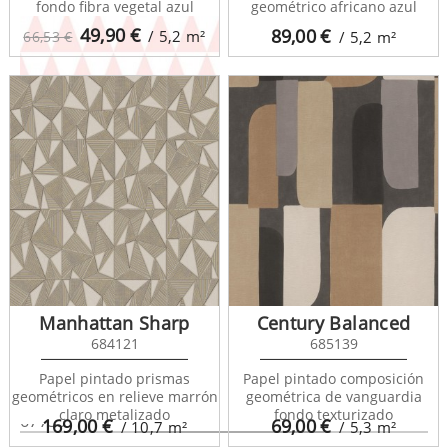
fondo fibra vegetal azul
geométrico africano azul
49,90
€
89,00
€
/ 5,2
m²
66,53 €
/ 5,2
m²
Nordem Mountains
677336
Manhattan Sharp
Century Balanced
684121
685139
Papel pintado prismas
Papel pintado composición
geométricos en relieve marrón
geométrica de vanguardia
Nordem Mountains
claro metalizado
fondo texturizado
677337
169,00
€
69,00
€
/ 10,7
m²
/ 5,3
m²