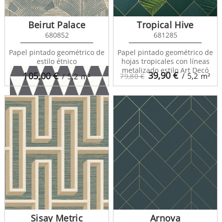
Nordem Mountains
Beirut Palace
Tropical Hive
676918
680852
681285
Papel pintado geométrico de
Papel pintado geométrico de
estilo étnico
hojas tropicales con líneas
metalizado estilo Art Decó
39,90
€
105,00
€
/ 5,2
m²
/ 5,2
m²
79,80 €
Nordem Mountains
676919
Sisay Metric
Arnova