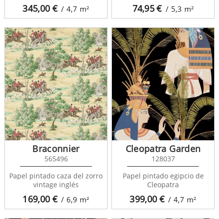
345,00
€
74,95
€
/ 4,7
m²
/ 5,3
m²
Braconnier
Cleopatra Garden
565496
128037
Papel pintado caza del zorro
Papel pintado egipcio de
vintage inglés
Cleopatra
169,00
€
399,00
€
/ 6,9
m²
/ 4,7
m²