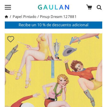
/
Papel Pintado
/
Pinup Dream 127881
* Válido para pedidos superiores a 120€
Pon en tu cesta el código:
AGOSTO2026
Recibe un 10 % de descuento adicional