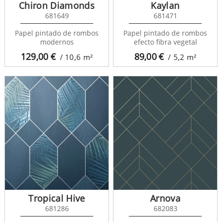
Chiron Diamonds
Kaylan
681649
681471
Papel pintado de rombos
Papel pintado de rombos
modernos
efecto fibra vegetal
129,00
€
89,00
€
/ 10,6
m²
/ 5,2
m²
Tropical Hive
Arnova
681286
682083