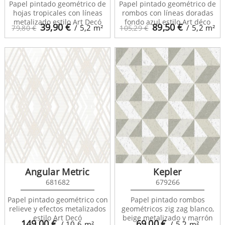
Papel pintado geométrico de
Papel pintado geométrico de
hojas tropicales con líneas
rombos con líneas doradas
metalizado estilo Art Decó
fondo azul estilo Art déco
39,90
€
89,50
€
/ 5,2
m²
/ 5,2
m²
79,80 €
105,29 €
Angular Metric
Kepler
681682
679266
Papel pintado geométrico con
Papel pintado rombos
relieve y efectos metalizados
geométricos zig zag blanco,
estilo Art Decó
beige metalizado y marrón
149,00
€
69,00
€
/ 10,6
m²
/ 5,2
m²