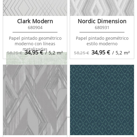
Scott Rhombus 681412
Clark Modern
Nordic Dimension
680904
680931
Papel pintado geométrico
Papel pintado geométrico
moderno con líneas
estilo moderno
metalizadas
34,95
€
34,95
€
/ 5,2
m²
/ 5,2
m²
58,25 €
58,25 €
Scott Rhombus 681413