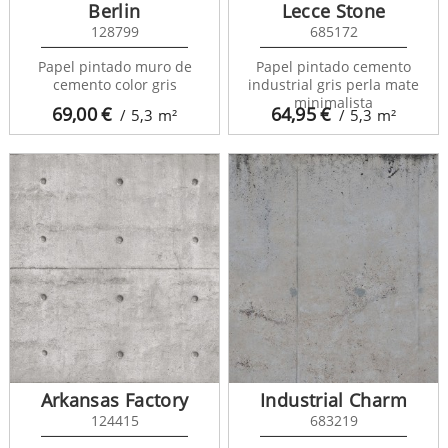
Berlin
Lecce Stone
128799
685172
Papel pintado muro de
Papel pintado cemento
cemento color gris
industrial gris perla mate
minimalista
69,00
€
64,95
€
/ 5,3
m²
/ 5,3
m²
Arkansas Factory
Industrial Charm
124415
683219