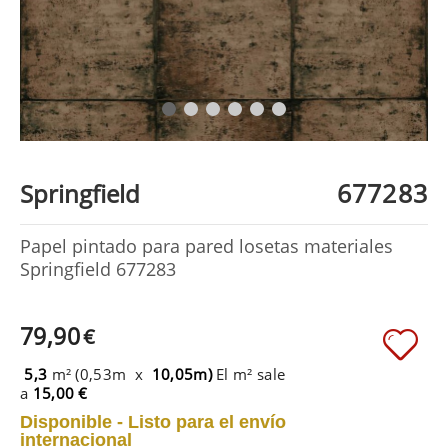
677283
Springfield
Papel pintado para pared losetas materiales
Springfield 677283
79,90
€
5,3
m² (0,53m x
10,05m)
El m² sale
a
15,00 €
Disponible - Listo para el envío
internacional