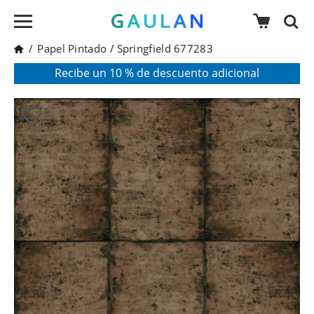
/
Papel Pintado
/
Springfield 677283
* Válido para pedidos superiores a 120€
Pon en tu cesta el código:
AGOSTO2026
Recibe un 10 % de descuento adicional