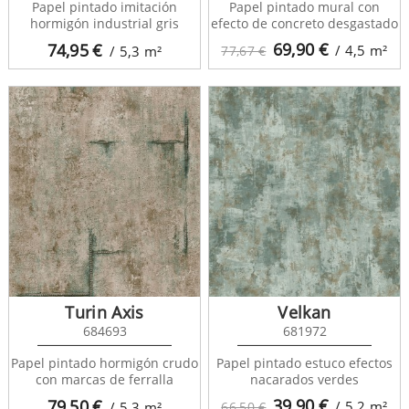
Papel pintado imitación
Papel pintado mural con
hormigón industrial gris
efecto de concreto desgastado
69,90
€
74,95
€
/ 4,5
m²
/ 5,3
m²
77,67 €
Turin Axis
Velkan
684693
681972
Papel pintado hormigón crudo
Papel pintado estuco efectos
con marcas de ferralla
nacarados verdes
39,90
€
79,50
€
/ 5,2
m²
/ 5,3
m²
66,50 €