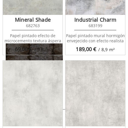
Springfield 677281
Mineral Shade
Industrial Charm
682763
683199
Papel pintado efecto de
Papel pintado mural hormigón
microcemento textura áspera
envejecido con efecto realista
69,00
€
189,00
€
/ 5,3
m²
/ 8,9
m²
Springfield 677282