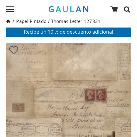
/
Papel Pintado
/
Thomas Letter 127831
* Válido para pedidos superiores a 120€
Pon en tu cesta el código:
AGOSTO2026
Recibe un 10 % de descuento adicional