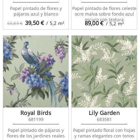
Papel pintado de flores y
Papel pintado de flores celeste
pájaros azul y blanco
ocre malva sobre fondo azul
oscuro con textura
39,50
€
89,00
€
/ 5,2
m²
65,83 €
/ 5,2
m²
Royal Birds
Lily Garden
681199
683581
Papel pintado de pájaros y
Papel pintado floral con hojas
flores de los jardines reales
y ramas elegantes con tonos