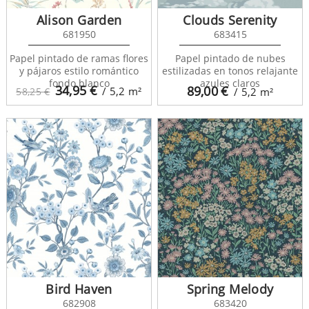
Alison Garden
Clouds Serenity
681950
683415
Papel pintado de ramas flores
Papel pintado de nubes
y pájaros estilo romántico
estilizadas en tonos relajante
fondo blanco
azules claros
34,95
€
89,00
€
/ 5,2
m²
58,25 €
/ 5,2
m²
Bird Haven
Spring Melody
682908
683420