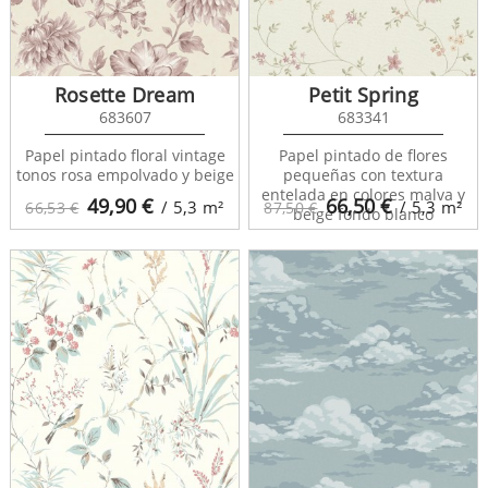
Rosette Dream
Petit Spring
683607
683341
Papel pintado floral vintage
Papel pintado de flores
tonos rosa empolvado y beige
pequeñas con textura
entelada en colores malva y
49,90
€
66,50
€
/ 5,3
m²
/ 5,3
m²
66,53 €
87,50 €
beige fondo blanco