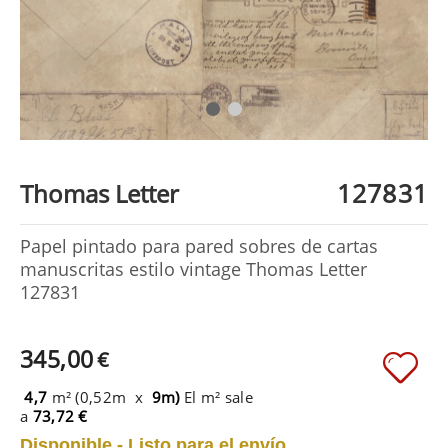
127831
Thomas Letter
Papel pintado para pared sobres de cartas
manuscritas estilo vintage Thomas Letter
127831
345,00
€
4,7
m² (0,52m x
9m)
El m² sale
a
73,72 €
Disponible - Listo para el envío