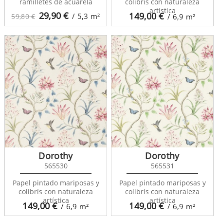
ramilletes de acuarela
colibrís con naturaleza
artística
29,90
€
149,00
€
/ 5,3
m²
59,80 €
/ 6,9
m²
Dorothy
Dorothy
565530
565531
Papel pintado mariposas y
Papel pintado mariposas y
colibrís con naturaleza
colibrís con naturaleza
artística
artística
149,00
€
149,00
€
/ 6,9
m²
/ 6,9
m²