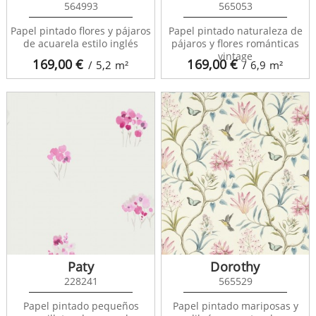
564993
565053
Papel pintado flores y pájaros
Papel pintado naturaleza de
de acuarela estilo inglés
pájaros y flores románticas
vintage
169,00
€
169,00
€
/ 5,2
m²
/ 6,9
m²
Paty
Dorothy
228241
565529
Papel pintado pequeños
Papel pintado mariposas y