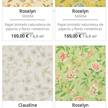
Verona Garden 127551
Roselyn
Roselyn
565056
565054
Papel pintado naturaleza de
Papel pintado naturaleza de
pájaros y flores románticas
pájaros y flores románticas
vintage
vintage
169,00
€
169,00
€
/ 6,9
m²
/ 6,9
m²
Claudine
Roselyn