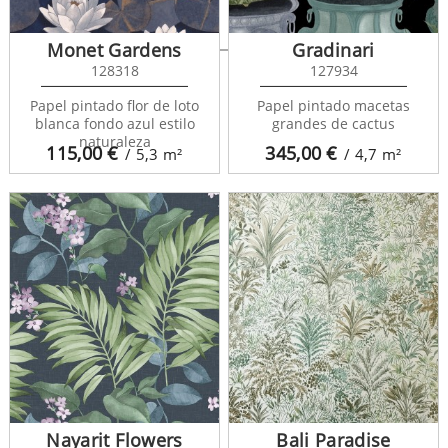
Western Land 677302
Monet Gardens
Gradinari
128318
127934
Papel pintado flor de loto
Papel pintado macetas
blanca fondo azul estilo
grandes de cactus
naturaleza
115,00
€
345,00
€
/ 5,3
m²
/ 4,7
m²
Nayarit Flowers
Bali Paradise