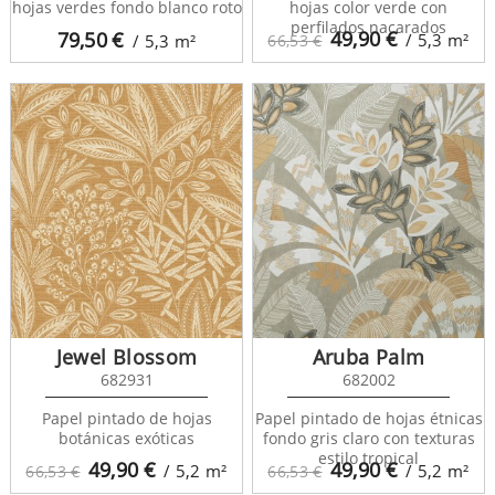
hojas verdes fondo blanco roto
hojas color verde con
perfilados nacarados
49,90
€
79,50
€
/ 5,3
m²
/ 5,3
m²
66,53 €
Jewel Blossom
Aruba Palm
682931
682002
Papel pintado de hojas
Papel pintado de hojas étnicas
botánicas exóticas
fondo gris claro con texturas
estilo tropical
49,90
€
49,90
€
/ 5,2
m²
/ 5,2
m²
66,53 €
66,53 €