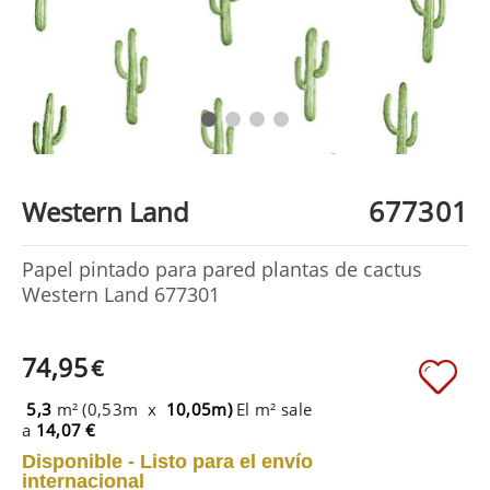
677301
Western Land
Papel pintado para pared plantas de cactus
Western Land 677301
74,95
€
5,3
m² (0,53m x
10,05m)
El m² sale
a
14,07 €
Disponible - Listo para el envío
internacional