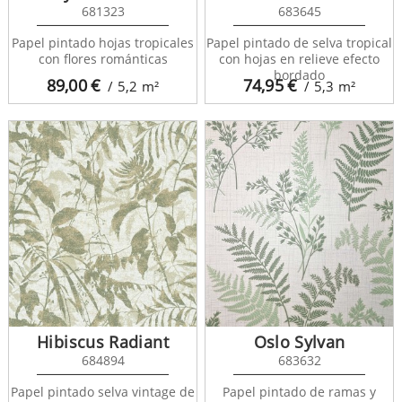
681323
683645
Papel pintado hojas tropicales
Papel pintado de selva tropical
con flores románticas
con hojas en relieve efecto
bordado
89,00
€
74,95
€
/ 5,2
m²
/ 5,3
m²
Hibiscus Radiant
Oslo Sylvan
684894
683632
Papel pintado selva vintage de
Papel pintado de ramas y