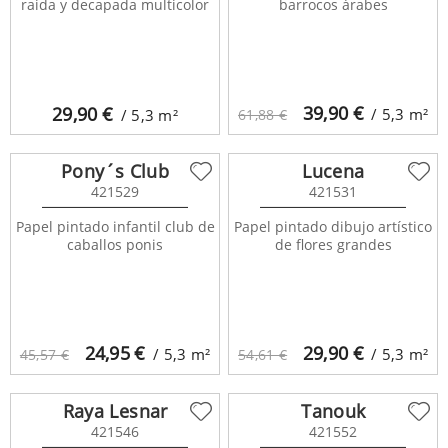
raida y decapada multicolor
barrocos árabes
39,90
€
29,90
€
/ 5,3
m²
/ 5,3
m²
61,88 €
Pony´s Club
Lucena
421529
421531
Papel pintado infantil club de
Papel pintado dibujo artístico
caballos ponis
de flores grandes
24,95
€
29,90
€
/ 5,3
m²
/ 5,3
m²
45,57 €
54,61 €
Raya Lesnar
Tanouk
421546
421552