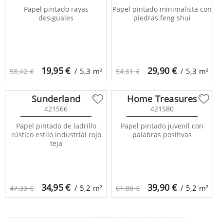
Papel pintado rayas
Papel pintado minimalista con
desiguales
piedras feng shui
19,95
€
29,90
€
/ 5,3
m²
/ 5,3
m²
58,42 €
54,61 €
Sunderland
Home Treasures
421566
421580
Papel pintado de ladrillo
Papel pintado juvenil con
rústico estilo industrial rojo
palabras positivas
teja
34,95
€
39,90
€
/ 5,2
m²
/ 5,2
m²
47,33 €
61,88 €