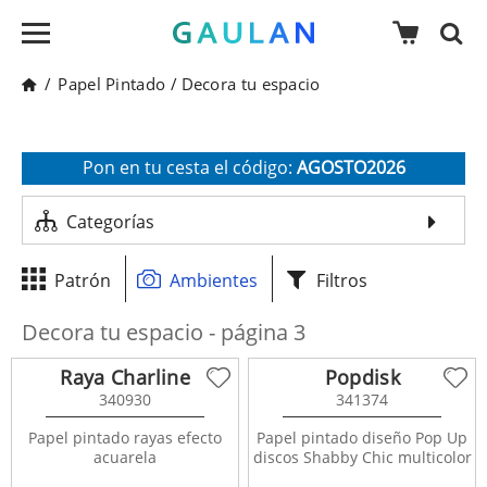
/
Papel Pintado
/
Decora tu espacio
* Válido para pedidos superiores a 120€
Pon en tu cesta el código:
AGOSTO2026
Recibe un 10 % de descuento adicional
Categorías
Patrón
Ambientes
Filtros
Decora tu espacio - página 3
Raya Charline
Popdisk
340930
341374
Papel pintado rayas efecto
Papel pintado diseño Pop Up
acuarela
discos Shabby Chic multicolor