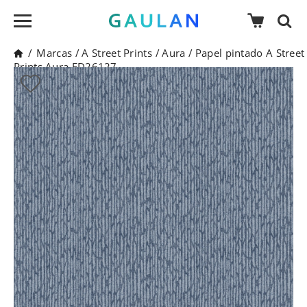
/
Marcas
/
A Street Prints
/
Aura
/
Papel pintado A Street
Prints Aura FD26127