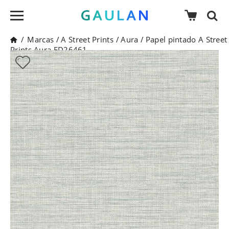
/
Marcas
/
A Street Prints
/
Aura
/
Papel pintado A Street
Prints Aura FD26461