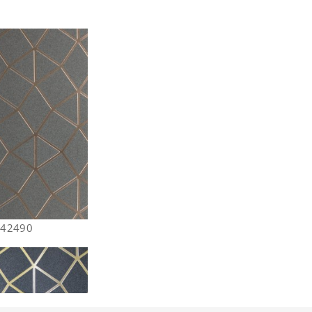
FD42490