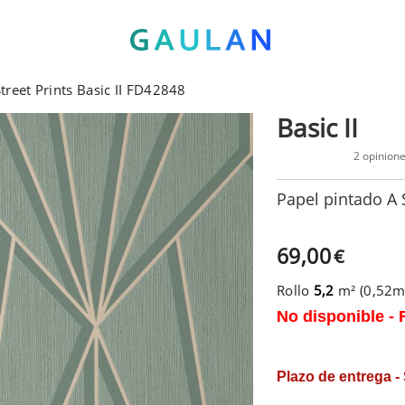
treet Prints Basic II FD42848
Basic II
2 opinion
Papel pintado A S
69,00
€
Rollo
5,2
m² (0,52
No disponible - 
Plazo de entrega -