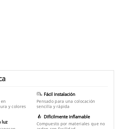
ca
Fácil instalación
 en
Pensado para una colocación
ura y colores
sencilla y rápida
Difícilmente inflamable
a luz
Compuesto por materiales que no
manecen
arden con facilidad