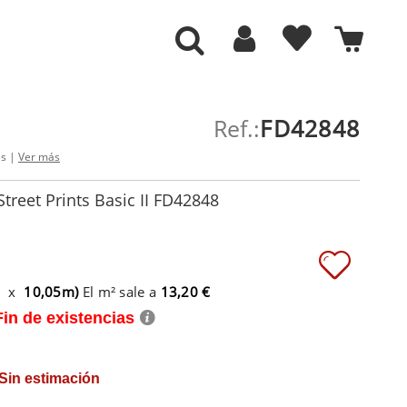
Ref.:
FD42848
es |
Ver más
treet Prints Basic II FD42848
m x
10,05m)
El m² sale a
13,20 €
Fin de existencias
 Sin estimación