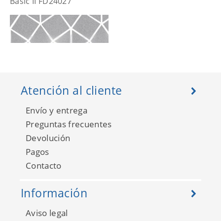
Basic II FD24027
Atención al cliente
Envío y entrega
Preguntas frecuentes
Devolución
Pagos
Basic II FD42489
Contacto
Información
Aviso legal