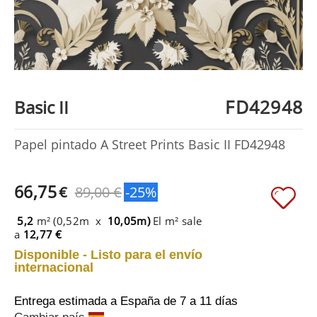
FD42948
Basic II
Papel pintado A Street Prints Basic II FD42948
66,75
€
89,00 €
-25%
5,2
m² (0,52m x
10,05m)
El m² sale
a
12,77 €
Disponible - Listo para el envío
internacional
Entrega estimada a España
de 7 a 11 días