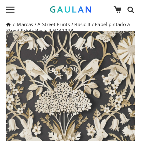
/
Marcas
/
A Street Prints
/
Basic II
/
Papel pintado A
Street Prints Basic II FD42948