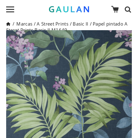
/
Marcas
/
A Street Prints
/
Basic II
/
Papel pintado A
Street Prints Basic II M1649