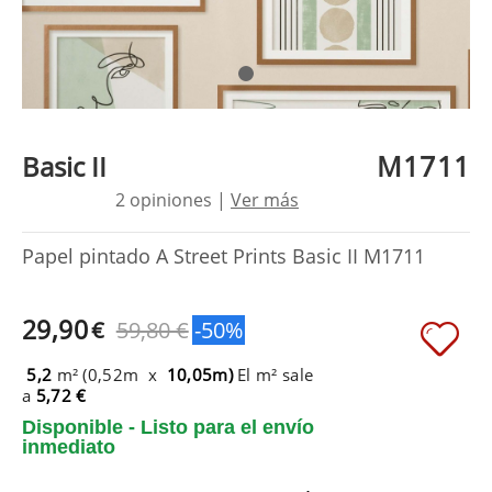
M1711
Basic II
2 opiniones |
Ver más
Papel pintado A Street Prints Basic II M1711
29,90
€
59,80 €
-50%
5,2
m² (0,52m x
10,05m)
El m² sale
a
5,72 €
Disponible - Listo para el envío
inmediato