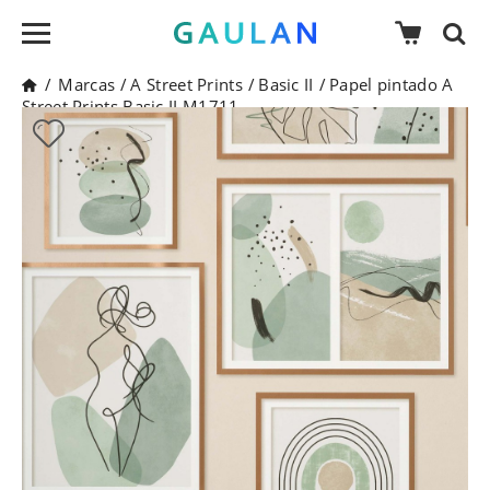
/
Marcas
/
A Street Prints
/
Basic II
/
Papel pintado A
Street Prints Basic II M1711