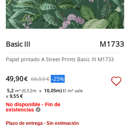
M1733
Basic III
Papel pintado A Street Prints Basic III M1733
49,90
€
66,53 €
-25%
5,2
m² (0,52m x
10,05m)
El m² sale
a
9,55 €
No disponible - Fin de
existencias
Plazo de entrega - Sin estimación