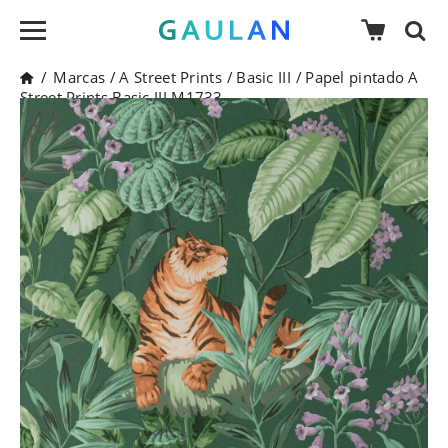
/
Marcas
/
A Street Prints
/
Basic III
/
Papel pintado A
Street Prints Basic III M1733