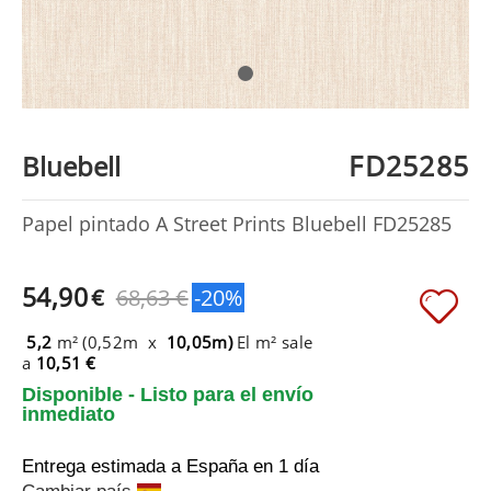
FD25285
Bluebell
Papel pintado A Street Prints Bluebell FD25285
54,90
€
68,63 €
-20%
5,2
m² (0,52m x
10,05m)
El m² sale
a
10,51 €
Disponible - Listo para el envío
inmediato
Entrega estimada a España
en 1 día