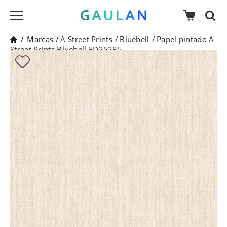
/
Marcas
/
A Street Prints
/
Bluebell
/
Papel pintado A
Street Prints Bluebell FD25285