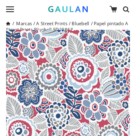
/
Marcas
/
A Street Prints
/
Bluebell
/
Papel pintado A
Street Prints Bluebell FD25868