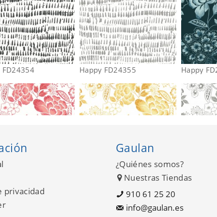
 FD24354
Happy FD24355
Happy FD
ación
Gaulan
l
¿Quiénes somos?
Nuestras Tiendas
e privacidad
910 61 25 20
er
info@gaulan.es