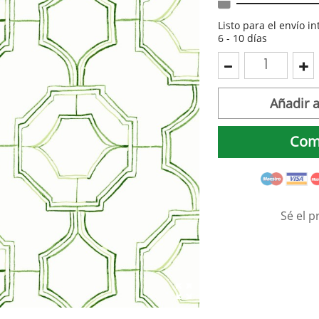
Listo para el envío i
6 - 10 días
Añadir a
Com
Sé el p