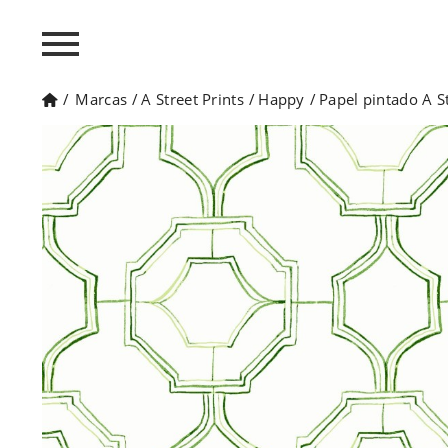
/
Marcas
/
A Street Prints
/
Happy
/
Papel pintado A 