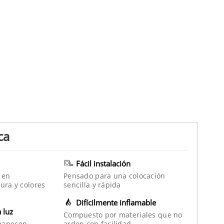
ca
Fácil instalación
 en
Pensado para una colocación
ura y colores
sencilla y rápida
Difícilmente inflamable
a luz
Compuesto por materiales que no
manecen
arden con facilidad