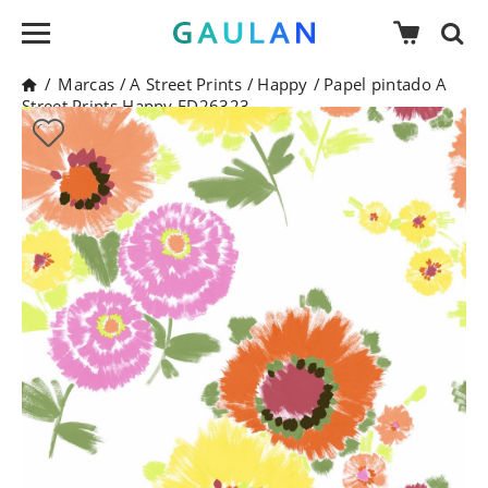
/
Marcas
/
A Street Prints
/
Happy
/
Papel pintado A
Street Prints Happy FD26323