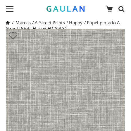
/
Marcas
/
A Street Prints
/
Happy
/
Papel pintado A
Street Prints Happy FD26354