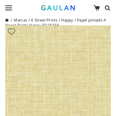
/
Marcas
/
A Street Prints
/
Happy
/
Papel pintado A
Street Prints Happy FD26356