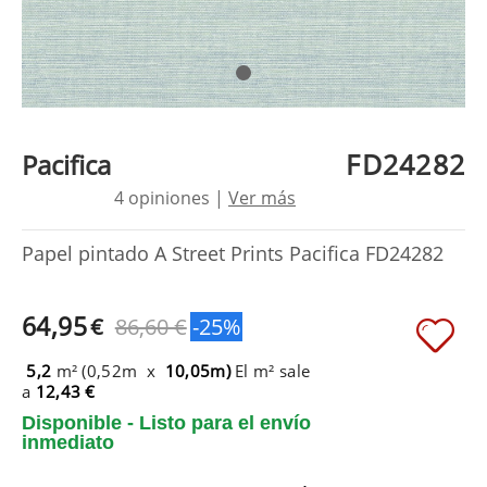
FD24282
Pacifica
4 opiniones |
Ver más
Papel pintado A Street Prints Pacifica FD24282
64,95
€
86,60 €
-25%
5,2
m² (0,52m x
10,05m)
El m² sale
a
12,43 €
Disponible - Listo para el envío
inmediato