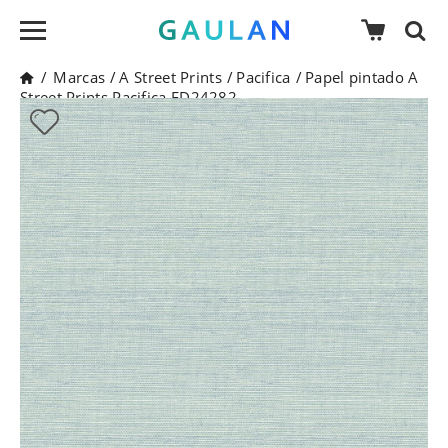
/
Marcas
/
A Street Prints
/
Pacifica
/
Papel pintado A
Street Prints Pacifica FD24282