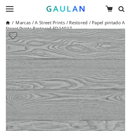
/
Marcas
/
A Street Prints
/
Restored
/
Papel pintado A
Street Prints Restored FD24027