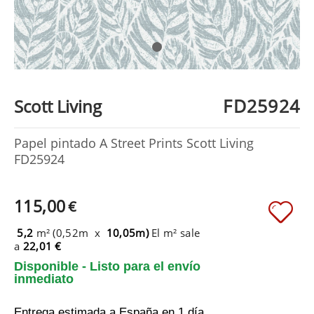
FD25924
Scott Living
Papel pintado A Street Prints Scott Living
FD25924
115,00
€
5,2
m² (0,52m x
10,05m)
El m² sale
a
22,01 €
Disponible - Listo para el envío
inmediato
Entrega estimada a España
en 1 día