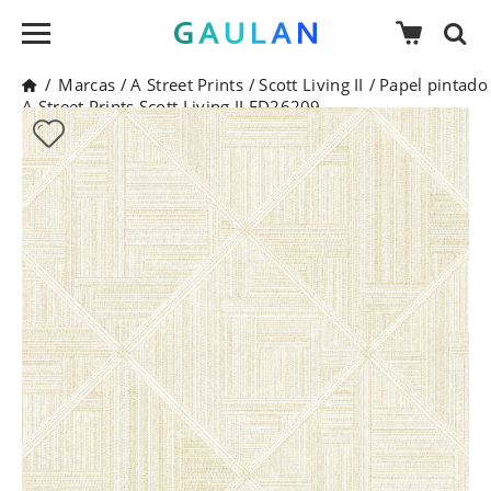
/
Marcas
/
A Street Prints
/
Scott Living II
/
Papel pintado
A Street Prints Scott Living II FD26209