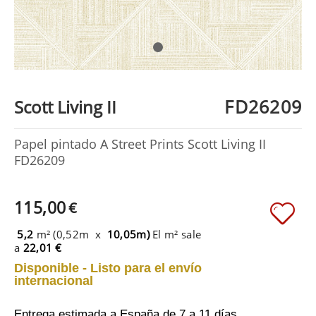
FD26209
Scott Living II
Papel pintado A Street Prints Scott Living II
FD26209
115,00
€
5,2
m² (0,52m x
10,05m)
El m² sale
a
22,01 €
Disponible - Listo para el envío
internacional
Entrega estimada a España
de 7 a 11 días