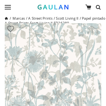
/
Marcas
/
A Street Prints
/
Scott Living II
/
Papel pintado
A Street Prints Scott Living II FD26280