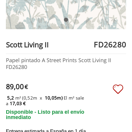
FD26280
Scott Living II
Papel pintado A Street Prints Scott Living II
FD26280
89,00
€
5,2
m² (0,52m x
10,05m)
El m² sale
a
17,03 €
Disponible - Listo para el envío
inmediato
Entrega estimada a España
en 1 día