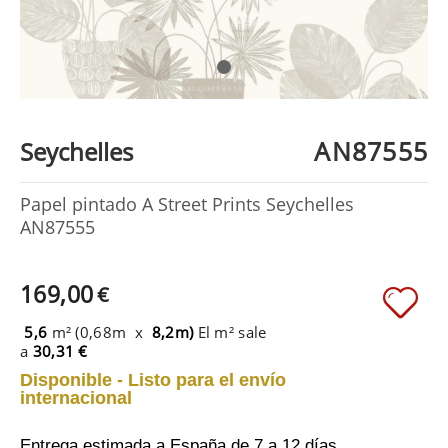
AN87555
Seychelles
Papel pintado A Street Prints Seychelles
AN87555
169,00
€
5,6
m² (0,68m x
8,2m)
El m² sale
a
30,31 €
Disponible - Listo para el envío
internacional
Entrega estimada a España
de 7 a 12 días