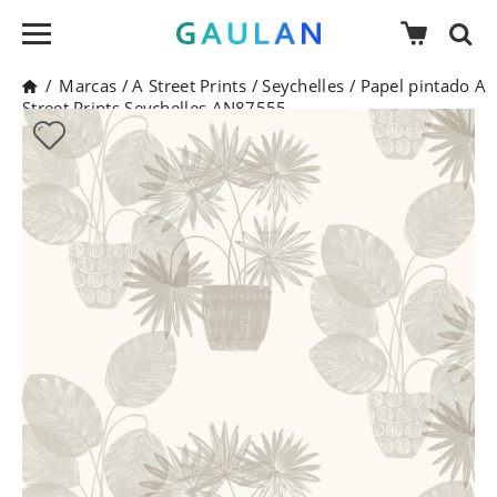
/
Marcas
/
A Street Prints
/
Seychelles
/
Papel pintado A
Street Prints Seychelles AN87555