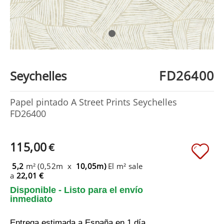
FD26400
Seychelles
Papel pintado A Street Prints Seychelles
FD26400
115,00
€
5,2
m² (0,52m x
10,05m)
El m² sale
a
22,01 €
Disponible - Listo para el envío
inmediato
Entrega estimada a España
en 1 día