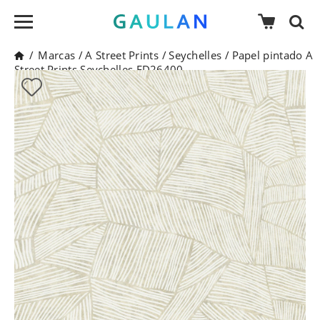
/
Marcas
/
A Street Prints
/
Seychelles
/
Papel pintado A
Street Prints Seychelles FD26400