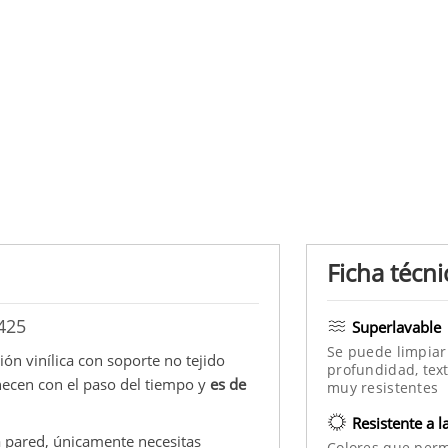
Ficha técni
6425
Superlavable
Se puede limpiar
ón vinílica con soporte no tejido
profundidad, text
necen con el paso del tiempo y
es de
muy resistentes
Resistente a l
 la pared, únicamente necesitas
Colores que per