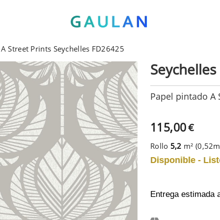
 A Street Prints Seychelles FD26425
Seychelles
Papel pintado A 
115,00
€
Rollo
5,2
m² (0,52
Disponible - List
Entrega estimada 