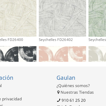
elles FD26400
Seychelles FD26402
Seychelle
ación
Gaulan
l
¿Quiénes somos?
Nuestras Tiendas
e privacidad
910 61 25 20
er