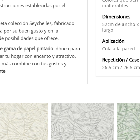
strucciones establecidas por el
inalterables
Dimensiones
ta colección Seychelles, fabricado
52cm de ancho x
largo
za por su buen gusto y en la
de posibilidades que ofrece.
Aplicación
e gama de papel pintado
idónea para
Cola a la pared
zar tu hogar con encanto y atractivo.
Repetición / Case
e más combine con tus gustos y
26.5 cm
/
26.5 c
nte
.