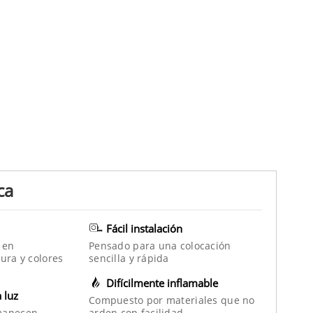
ca
Fácil instalación
 en
Pensado para una colocación
ura y colores
sencilla y rápida
Difícilmente inflamable
a luz
Compuesto por materiales que no
manecen
arden con facilidad