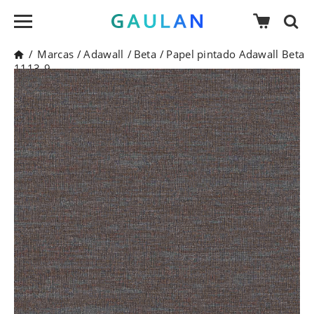
/
Marcas
/
Adawall
/
Beta
/
Papel pintado Adawall Beta
1113-9