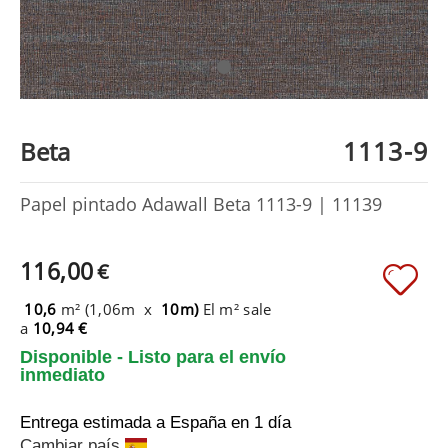
1113-9
Beta
Papel pintado Adawall Beta 1113-9 | 11139
116,00
€
10,6
m² (1,06m x
10m)
El m² sale
a
10,94 €
Disponible - Listo para el envío
inmediato
Entrega estimada a España
en 1 día
Cambiar país